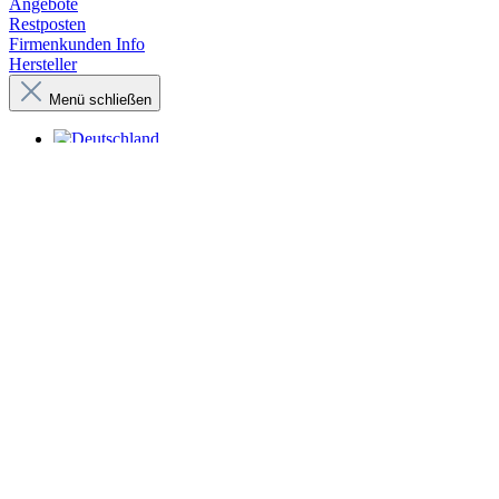
Angebote
Restposten
Firmenkunden Info
Hersteller
Menü schließen
Zur Kasse
Warenkorb anzeigen
Weiter einkaufen
Schalterprogramme
JUNG Schalterprogramm
JUNG KNX EIB Gebäudetechnik
JUNG KNX Automatikschalter Universal 2 LS3281-1WWM
Bildergalerie überspringen