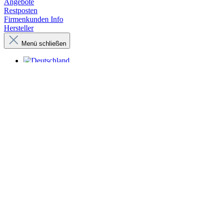
Angebote
Restposten
Firmenkunden Info
Hersteller
Menü schließen
Zur Kasse
Warenkorb anzeigen
Die Verbindung zu der gesuchten Seite ist
Bitte prüfen Sie zunächst, ob Sie die URL korrekt eingegeben hab
Seite entweder gelöscht wurde oder der entsprechende Artikel nicht
beinhaltet unter anderem das Entfernen von Auslaufartikeln sowie Ar
Im Rahmen unserer regelmäßigen Aktualisierungen kann es zu
Hersteller führen kontinuierlich Verbesserungen durch oder br
hinzufügen.