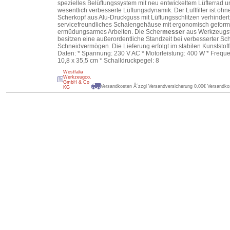
spezielles Belüftungssystem mit neu entwickeltem Lüfterrad u
wesentlich verbesserte Lüftungsdynamik. Der Luftfilter ist o
Scherkopf aus Alu-Druckguss mit Lüftungsschlitzen verhindert
servicefreundliches Schalengehäuse mit ergonomisch geformte
ermüdungsarmes Arbeiten. Die Scher
messer
aus Werkzeugst
besitzen eine außerordentliche Standzeit bei verbesserter Sc
Schneidvermögen. Die Lieferung erfolgt im stabilen Kunststoff
Daten: * Spannung: 230 V AC * Motorleistung: 400 W * Frequen
10,8 x 35,5 cm * Schalldruckpegel: 8
Westfalia
Werkzeugco.
GmbH & Co
Versandkosten Â´zzgl Versandversicherung 0,00€ Versandkos
KG