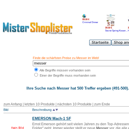
89.00 €
Criminal Dinner
39.00 €
3
Secret Spring Kissen ..
H
Finde die schärfsten Preise zu Messer im Web!
Alle Begriffe müssen vorhanden sein
Einer der Begriffe muss morhanden sein
Ihre Suche nach
Messer
hat 500 Treffer ergeben (491-500).
zum Anfang
|
letzten 10 Produkte
| nächsten 10 Produkte | zum Ende
Bild
Beschreibung
EMERSON Mach-1 SF
Ernst Emerson gehört seit vielen Jahren zu den Top-Adresse
Folder" geht. Immer wieder stellt er neue
Messer
vor, die all