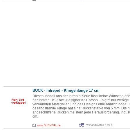
BUCK - Intrepid - Klingenlänge 17 cm
Dieses Modell aus der Intrepid-Serie lässt keine Wünsche of
berühmten US-Knife-Designer Kit Carson. Es gibt nur wenige
verwandten Materialien und des Designs eine ähnlich hoge Fu
gesandstrahlte Klinge hat eine Rückenstärke von 5 mm. Die
angeschliffene Rücken meistern jede Herausforderung. Incl.
cm.
Versandkosten 5,90 €
www.SURVIVAL.de