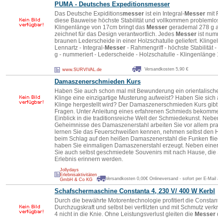
PUMA - Deutsches Expeditions
messer
Das Deutsche Expiditions
messer
ist ein Integral-
Messer
mit 
diese Bauweise höchste Stabilität und vollkommen problemlos
Klingenlänge von 17cm bringt das
Messer
gerademal 278 g au
zeichnet für das Design verantwortlich. Jedes
Messer
ist numm
braunen Lederscheide in einer Holzschatulle geliefert. Klinge
Lennartz - Integral-
Messer
- Rahmengriff - höchste Stabilität 
g - nummeriert - Lederscheide - Holzschatulle - Klingenlänge
Versandkosten 5,90 €
www.SURVIVAL.de
Damaszenerschmieden Kurs
Haben Sie auch schon mal mit Bewunderung ein orientalisc
Klinge eine einzigartige Musterung aufweist? Haben Sie sich 
Klinge hergestellt wird? Der Damaszenerschmieden Kurs gibt I
Fragen. Unter Anleitung eines erfahrenen Schmieds bekomm
Einblick in die traditionsreiche Welt der Schmiedekunst. Nebe
Geheimnisse des Damaszenerstahl arbeiten Sie vor allem prak
lernen Sie das Feuerschweißen kennen, nehmen selbst den 
beim Schlag auf den heißen Damaszenerstahl die Funken fli
haben Sie einmaligen Damaszenerstahl erzeugt. Neben eine
Sie auch selbst geschmiedete Souvenirs mit nach Hause, die
Erlebnis erinnern werden.
Jollydays
Erlebnisaktivitäten
Versandkosten 0,00€ Onlineversand - sofort per E-Mail
GmbH & Co KG
Schafschermaschine Constanta 4, 230 V/ 400 W Kerbl
Durch die bewährte Motorentechnologie profitiert die Consta
Durchzugskraft und selbst bei verfilzten und mit Schmutz verk
4 nicht in die Knie. Ohne Leistungsverlust gleiten die
Messer