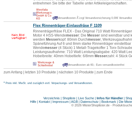
entnehmen Sie bitte der Tabelle unter Artikeleigenschaften.
Westfalia
Werkzeugco.
GmbH & Co
Versandkosten Â´zzgl Versandversicherung 0,00€ Versandkos
KG
Flex Rinnenträger-Einlassfräse F 1109
Rinnenträgerfräse FLEX - Das Original 710 Watt Rinnenträger
Motor 4 HSS-Wende
messer
: Die
Messer
sind wendbar und k
werden
Messer
kopf: 80mm Durch
messer
, Werkzeugaufnahme
Späneführung Auf 6 und 8mm starke Rinnenträger einstellbar
Wende
messer
(4 Stück) 1 Metall-Tragekoffer 1 Torx-Schrau
Leistungsaufnahme: 710 Watt Leistungsabgabe: 420 Watt Lee
Hobelbreite: 40mm Hobeltiefe: 6/8mm
Messer
zahl: 4 Stück G
Werkzeuge &
Versandkosten ab 60,- Euro versandkostenfrei
Schleifmittel
zum Anfang
|
letzten 10 Produkte
| nächsten 10 Produkte | zum Ende
*
Preis inkl. MwSt. und zuzüglich evtl. Verpackungs- und Versandkosten.
Verzeichnis
|
Shopliste
|
Live Suche
|
Infos für Händler
|
Shop
Hilfe
|
Kontakt
|
Impressum
|
AGB
|
Datenschutz
|
Bookmark
|
Die Miste
© 2026
MisterShoplister.de
-
Produktsuche