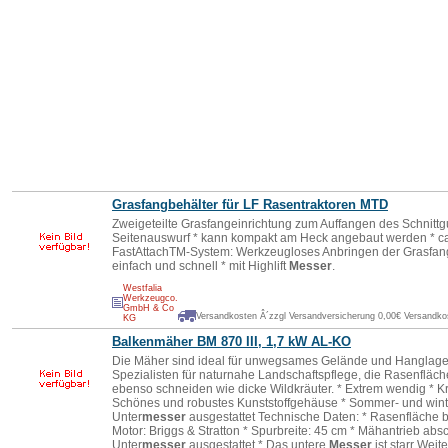
Grasfangbehälter für LF Rasentraktoren MTD
Zweigeteilte Grasfangeinrichtung zum Auffangen des Schnittgu
Seitenauswurf * kann kompakt am Heck angebaut werden * ca
FastAttachTM-System: Werkzeugloses Anbringen der Grasfang
einfach und schnell * mit Highlift
Messer
.
Westfalia
Werkzeugco.
GmbH & Co
Versandkosten Â´zzgl Versandversicherung 0,00€ Versandkos
KG
Balkenmäher BM 870 III, 1,7 kW AL-KO
Die Mäher sind ideal für unwegsames Gelände und Hanglagen
Spezialisten für naturnahe Landschaftspflege, die Rasenflä
ebenso schneiden wie dicke Wildkräuter. * Extrem wendig * Kraf
Schönes und robustes Kunststoffgehäuse * Sommer- und winte
Unter
messer
ausgestattet Technische Daten: * Rasenfläche bi
Motor: Briggs & Stratton * Spurbreite: 45 cm * Mähantrieb absc
Unter
messer
ausgestattet * Das untere
Messer
ist starr Wei