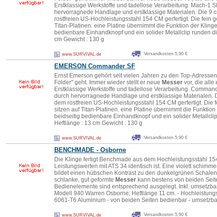
Erstklassige Werkstoffe und tadellose Verarbeitung. Mach-1 
hervorragnede Handlage und erstklassige Materialen. Die 9 
rostfreien US-Hochleistungsstahl 154 CM gerfertigt. Die fein g
Titan-Platinen. eine Platine übernimmt die Funktion der Klinge
bedienbare Einhandknopf und ein solider Metallclip runden di
cm Gewicht : 130 g
Versandkosten 5,90 €
www.SURVIVAL.de
EMERSON Commander SF
Ernst Emerson gehört seit vielen Jahren zu den Top-Adresse
Folder" geht. Immer wieder stellt er neue
Messer
vor, die all
Erstklassige Werkstoffe und tadellose Verarbeitung. Comman
durch hervorragnede Handlage und erstklassige Materialen. 
dem rostfreien US-Hochleistungsstahl 154 CM gerfertigt. Die f
sitzen auf Titan-Platinen. eine Platine übernimmt die Funktion
beidseitig bedienbare Einhandknopf und ein solider Metallcli
Heftlänge : 13 cm Gewicht : 130 g
Versandkosten 5,90 €
www.SURVIVAL.de
BENCHMADE - Osborne
Die Klinge fertigt Benchmade aus dem Hochleistungsstahl 15
Leistungswerten mit ATS 34 identisch ist. Eine violett schim
bildet einen hübschen Kontrast zu den dunkelgrünen Schale
schlanke, gut geformte
Messer
kann bestens von beiden Seit
Bedienelemente sind entsprechend ausgelegt. Inkl. umsetzb
Modell 940 Warren Osborne; Heftlänge 11 cm. - Hochleistung
6061-T6 Aluminium - von beiden Seiten bedienbar - umsetzbar
Versandkosten 5,90 €
www.SURVIVAL.de