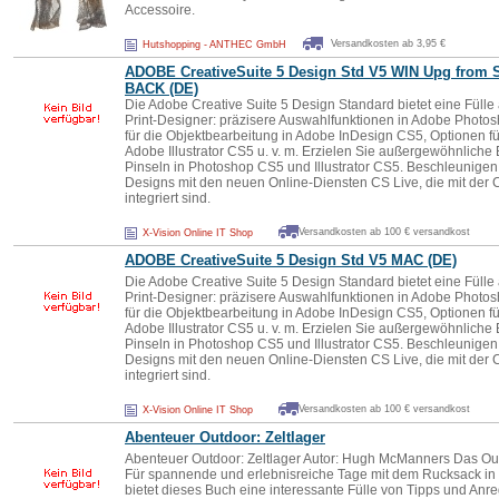
Accessoire.
Versandkosten ab 3,95 €
Hutshopping - ANTHEC GmbH
ADOBE CreativeSuite 5 Design Std V5 WIN Upg from S
BACK (DE)
Die Adobe Creative Suite 5 Design Standard bietet eine Fülle
Print-Designer: präzisere Auswahlfunktionen in Adobe Photo
für die Objektbearbeitung in Adobe InDesign CS5, Optionen fü
Adobe Illustrator CS5 u. v. m. Erzielen Sie außergewöhnliche
Pinseln in Photoshop CS5 und Illustrator CS5. Beschleunigen
Designs mit den neuen Online-Diensten CS Live, die mit der 
integriert sind.
Versandkosten ab 100 € versandkost
X-Vision Online IT Shop
ADOBE CreativeSuite 5 Design Std V5 MAC (DE)
Die Adobe Creative Suite 5 Design Standard bietet eine Fülle
Print-Designer: präzisere Auswahlfunktionen in Adobe Photo
für die Objektbearbeitung in Adobe InDesign CS5, Optionen fü
Adobe Illustrator CS5 u. v. m. Erzielen Sie außergewöhnliche
Pinseln in Photoshop CS5 und Illustrator CS5. Beschleunigen
Designs mit den neuen Online-Diensten CS Live, die mit der 
integriert sind.
Versandkosten ab 100 € versandkost
X-Vision Online IT Shop
Abenteuer Outdoor: Zeltlager
Abenteuer Outdoor: Zeltlager Autor: Hugh McManners Das Out
Für spannende und erlebnisreiche Tage mit dem Rucksack in fr
bietet dieses Buch eine interessante Fülle von Tipps und An