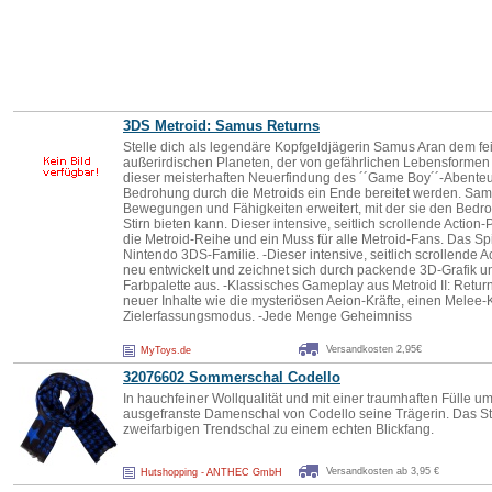
3DS Metroid: Samus Returns
Stelle dich als legendäre Kopfgeldjägerin Samus Aran dem fei
außerirdischen Planeten, der von gefährlichen Lebensformen 
dieser meisterhaften Neuerfindung des ´´Game Boy´´-Abente
Bedrohung durch die Metroids ein Ende bereitet werden. Sa
Bewegungen und Fähigkeiten erweitert, mit der sie den Bedroh
Stirn bieten kann. Dieser intensive, seitlich scrollende Action-P
die Metroid-Reihe und ein Muss für alle Metroid-Fans. Das Spi
Nintendo 3DS-Familie. -Dieser intensive, seitlich scrollende 
neu entwickelt und zeichnet sich durch packende 3D-Grafik 
Farbpalette aus. -Klassisches Gameplay aus Metroid II: Return o
neuer Inhalte wie die mysteriösen Aeion-Kräfte, einen Melee
Zielerfassungsmodus. -Jede Menge Geheimniss
Versandkosten 2,95€
MyToys.de
32076602 Sommerschal Codello
In hauchfeiner Wollqualität und mit einer traumhaften Fülle 
ausgefranste Damenschal von Codello seine Trägerin. Das 
zweifarbigen Trendschal zu einem echten Blickfang.
Versandkosten ab 3,95 €
Hutshopping - ANTHEC GmbH