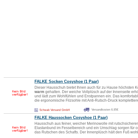
FALKE Socken Cosyshoe (1 Paar)
Dieser Hausschuh bietet Ihnen auch für zu Hause höchsten K
warm
gehalten. Der weiche Vollplüsch auf der Innenseite erh
und lädt zum Wohlfühlen und Enstpannen ein. Das komforta
die ergonomische Filzsohle mit Anti-Rutsch-Druck komplettie
Versandkosten 6,95€
Schwab Versand GmbH
FALKE Haussocken Cosyshoe (1 Paar)
Hausschuh aus feiner, weicher Merinowolle mit rutschsicherer 
Elastanbund im Fesselbereich und ein Umschlag sorgen für o
das Rutschen des Schafts. Der Innenplüsch hält den Fuß wohl