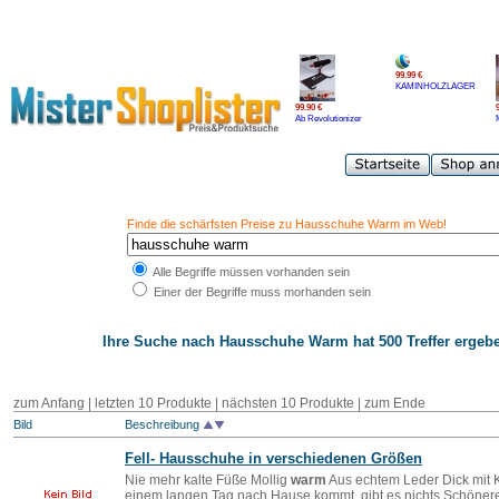
99.99 €
KAMINHOLZLAGER
99.90 €
Ab Revolutionizer
Finde die schärfsten Preise zu Hausschuhe Warm im Web!
Alle Begriffe müssen vorhanden sein
Einer der Begriffe muss morhanden sein
Ihre Suche nach
Hausschuhe Warm
hat 500 Treffer ergebe
zum Anfang
|
letzten 10 Produkte
|
nächsten 10 Produkte
|
zum Ende
Bild
Beschreibung
Fell-
Hausschuhe
in verschiedenen Größen
Nie mehr kalte Füße Mollig
warm
Aus echtem Leder Dick mit K
einem langen Tag nach Hause kommt, gibt es nichts Schöne