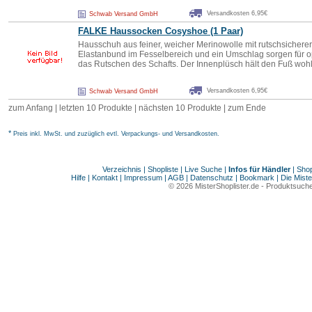
Versandkosten 6,95€
Schwab Versand GmbH
FALKE Haussocken Cosyshoe (1 Paar)
Hausschuh aus feiner, weicher Merinowolle mit rutschsicherer 
Elastanbund im Fesselbereich und ein Umschlag sorgen für o
das Rutschen des Schafts. Der Innenplüsch hält den Fuß wohl
Versandkosten 6,95€
Schwab Versand GmbH
zum Anfang
|
letzten 10 Produkte
|
nächsten 10 Produkte
|
zum Ende
*
Preis inkl. MwSt. und zuzüglich evtl. Verpackungs- und Versandkosten.
Verzeichnis
|
Shopliste
|
Live Suche
|
Infos für Händler
|
Shop
Hilfe
|
Kontakt
|
Impressum
|
AGB
|
Datenschutz
|
Bookmark
|
Die Miste
© 2026
MisterShoplister.de
-
Produktsuche