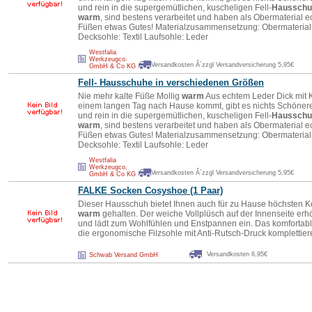
und rein in die supergemütlichen, kuscheligen Fell-
Hausschu
warm
, sind bestens verarbeitet und haben als Obermaterial 
Füßen etwas Gutes! Materialzusammensetzung: Obermaterial:
Decksohle: Textil Laufsohle: Leder
Westfalia
Werkzeugco.
Versandkosten Â´zzgl Versandversicherung 5,95€
GmbH & Co KG
Fell-
Hausschuhe
in verschiedenen Größen
Nie mehr kalte Füße Mollig
warm
Aus echtem Leder Dick mit K
einem langen Tag nach Hause kommt, gibt es nichts Schöne
und rein in die supergemütlichen, kuscheligen Fell-
Hausschu
warm
, sind bestens verarbeitet und haben als Obermaterial 
Füßen etwas Gutes! Materialzusammensetzung: Obermaterial:
Decksohle: Textil Laufsohle: Leder
Westfalia
Werkzeugco.
Versandkosten Â´zzgl Versandversicherung 5,95€
GmbH & Co KG
FALKE Socken Cosyshoe (1 Paar)
Dieser Hausschuh bietet Ihnen auch für zu Hause höchsten K
warm
gehalten. Der weiche Vollplüsch auf der Innenseite erh
und lädt zum Wohlfühlen und Enstpannen ein. Das komforta
die ergonomische Filzsohle mit Anti-Rutsch-Druck komplettie
Versandkosten 6,95€
Schwab Versand GmbH