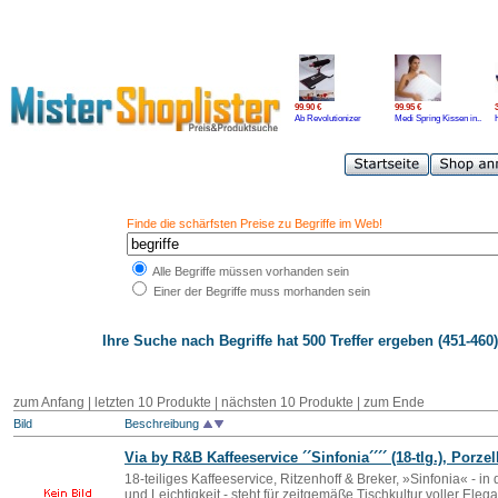
99.90 €
99.95 €
Ab Revolutionizer
Medi Spring Kissen in..
Finde die schärfsten Preise zu Begriffe im Web!
Alle Begriffe müssen vorhanden sein
Einer der Begriffe muss morhanden sein
Ihre Suche nach
Begriffe
hat 500 Treffer ergeben (451-460)
zum Anfang
|
letzten 10 Produkte
|
nächsten 10 Produkte
|
zum Ende
Bild
Beschreibung
Via by R&B Kaffeeservice ´´Sinfonia´´´´ (18-tlg.), Porzel
18-teiliges Kaffeeservice, Ritzenhoff & Breker, »Sinfonia« - in
und Leichtigkeit - steht für zeitgemäße Tischkultur voller Elega