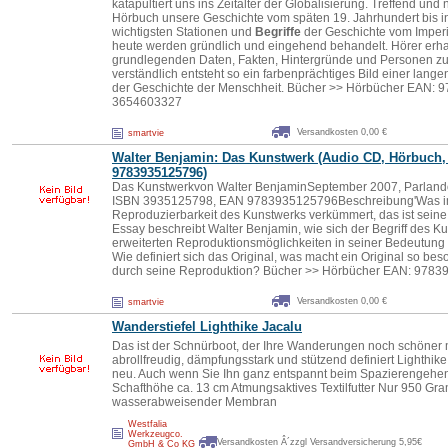
katapultiert uns ins Zeitalter der Globalisierung. Treffend und
Hörbuch unsere Geschichte vom späten 19. Jahrhundert bis in
wichtigsten Stationen und
Begriffe
der Geschichte vom Imperi
heute werden gründlich und eingehend behandelt. Hörer erha
grundlegenden Daten, Fakten, Hintergründe und Personen zu
verständlich entsteht so ein farbenprächtiges Bild einer lan
der Geschichte der Menschheit. Bücher >> Hörbücher EAN:
3654603327
Versandkosten 0,00 €
smartvie
Walter Benjamin: Das Kunstwerk (Audio CD, Hörbuch
9783935125796)
Das Kunstwerkvon Walter BenjaminSeptember 2007, Parlando
ISBN 3935125798, EAN 9783935125796Beschreibung'Was im Z
Reproduzierbarkeit des Kunstwerks verkümmert, das ist seine
Essay beschreibt Walter Benjamin, wie sich der Begriff des K
erweiterten Reproduktionsmöglichkeiten in seiner Bedeutun
Wie definiert sich das Original, was macht ein Original so bes
durch seine Reproduktion? Bücher >> Hörbücher EAN: 978
Versandkosten 0,00 €
smartvie
Wanderstiefel Lighthike Jacalu
Das ist der Schnürboot, der Ihre Wanderungen noch schöner ma
abrollfreudig, dämpfungsstark und stützend definiert Lighthi
neu. Auch wenn Sie Ihn ganz entspannt beim Spazierengehen,
Schafthöhe ca. 13 cm Atmungsaktives Textilfutter Nur 950 Gr
wasserabweisender Membran
Westfalia
Werkzeugco.
Versandkosten Â´zzgl Versandversicherung 5,95€
GmbH & Co KG