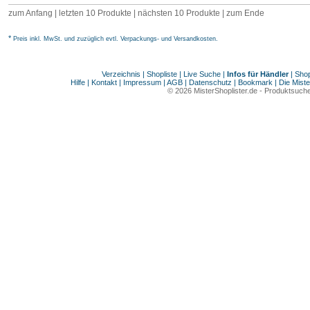
zum Anfang
|
letzten 10 Produkte
|
nächsten 10 Produkte
|
zum Ende
*
Preis inkl. MwSt. und zuzüglich evtl. Verpackungs- und Versandkosten.
Verzeichnis
|
Shopliste
|
Live Suche
|
Infos für Händler
|
Shop
Hilfe
|
Kontakt
|
Impressum
|
AGB
|
Datenschutz
|
Bookmark
|
Die Miste
© 2026
MisterShoplister.de
-
Produktsuche