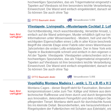
hochwertiges Spezialvlies, das als Trägermaterial eingesetzt w
Tapeten auf Vliesbasis ist ihre besonders leichte Verarbeitung,
Einweichzeit. Die Wand wird einfach eingekleistert, danach wi
So können Sie auch ohne Tap
Versandkosten 5,95€
OTTO Baumarkt direkt
Vliestapete, Livingwalls, »Mustertapete Cocktail 2, Lof
Gut lichtbeständig, Hoch waschbeständig, Versetzter Ansatz, Le
einfach auf die Wand anbringen, Muster erhältlich (gilt nur be
Informationen unter Wissenswertes) - Modern, hell und viel Pla
wichtigsten Eigenschaften eines Lofts in aller Kürze beschrei
Begriff die oberste Etage einer Fabrik oder eines Warenhause
Jahrzehnten die ersten Lofts entstanden. Der in New York en
Tapete in Backsteinoptik schnell und einfach in den eigenen
Art der Tapete: Vliestapete: Vliestapeten unterscheiden sich 
hochwertiges Spezialvlies, das als Trägermaterial eingesetzt w
Tapeten auf Vliesbasis ist ihre besonders leichte Verarbeitung,
Einweichzeit. Die Wand wird einfach eingekleistert, danach wi
So können Sie auch ohne Tap
Versandkosten 5,95€
OTTO Baumarkt direkt
Vogelkäfig Montana Madeira I - antik: L 71 x B 45 x H 
Montana Cages - dieser Begriff steht für Faszination, Benutzer
kompromisslosen Liebe zum Tier. Käfige und Voliere aus de
technischer Raffinesse und ihren durch und durch tiergerecht
aus Innovation, dekorativem Feingefühl und dem richtigen Ges
pflegenden Tierart. Montana steht auch für durchdachte Auss
bis ins kleinste Detail. Besonderheiten, wie herausnehmbare K
Riegelsystem der Futtertürchen mit Schalen aus Edelstahl, ori