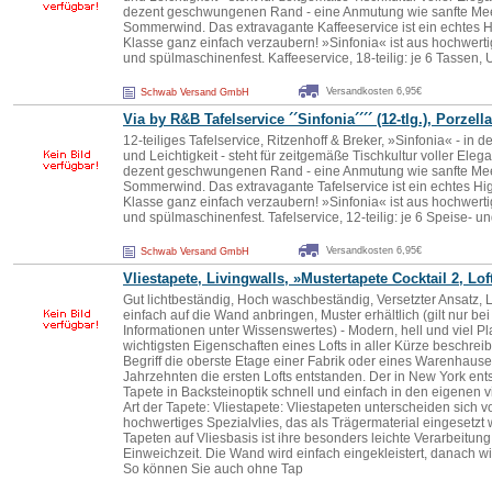
dezent geschwungenen Rand - eine Anmutung wie sanfte Mee
Sommerwind. Das extravagante Kaffeeservice ist ein echtes H
Klasse ganz einfach verzaubern! »Sinfonia« ist aus hochwert
und spülmaschinenfest. Kaffeeservice, 18-teilig: je 6 Tassen, U
Versandkosten 6,95€
Schwab Versand GmbH
Via by R&B Tafelservice ´´Sinfonia´´´´ (12-tlg.), Porzella
12-teiliges Tafelservice, Ritzenhoff & Breker, »Sinfonia« - in d
und Leichtigkeit - steht für zeitgemäße Tischkultur voller Elega
dezent geschwungenen Rand - eine Anmutung wie sanfte Mee
Sommerwind. Das extravagante Tafelservice ist ein echtes Hi
Klasse ganz einfach verzaubern! »Sinfonia« ist aus hochwert
und spülmaschinenfest. Tafelservice, 12-teilig: je 6 Speise- u
Versandkosten 6,95€
Schwab Versand GmbH
Vliestapete, Livingwalls, »Mustertapete Cocktail 2, Lof
Gut lichtbeständig, Hoch waschbeständig, Versetzter Ansatz, Le
einfach auf die Wand anbringen, Muster erhältlich (gilt nur be
Informationen unter Wissenswertes) - Modern, hell und viel Pla
wichtigsten Eigenschaften eines Lofts in aller Kürze beschrei
Begriff die oberste Etage einer Fabrik oder eines Warenhause
Jahrzehnten die ersten Lofts entstanden. Der in New York en
Tapete in Backsteinoptik schnell und einfach in den eigenen
Art der Tapete: Vliestapete: Vliestapeten unterscheiden sich 
hochwertiges Spezialvlies, das als Trägermaterial eingesetzt w
Tapeten auf Vliesbasis ist ihre besonders leichte Verarbeitung,
Einweichzeit. Die Wand wird einfach eingekleistert, danach wi
So können Sie auch ohne Tap