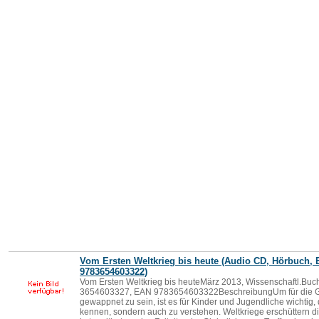
Vom Ersten Weltkrieg bis heute (Audio CD, Hörbuch,
9783654603322)
Vom Ersten Weltkrieg bis heuteMärz 2013, Wissenschaftl.Buc
3654603327, EAN 9783654603322BeschreibungUm für die G
gewappnet zu sein, ist es für Kinder und Jugendliche wichtig,
kennen, sondern auch zu verstehen. Weltkriege erschüttern d