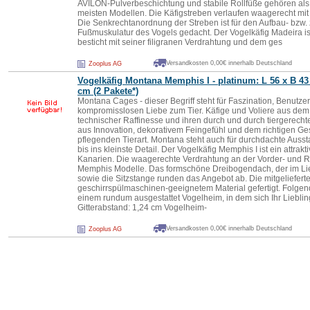
AVILON-Pulverbeschichtung und stabile Rollfüße gehören als
meisten Modellen. Die Käfigstreben verlaufen waagerecht mi
Die Senkrechtanordnung der Streben ist für den Aufbau- bzw. 
Fußmuskulatur des Vogels gedacht. Der Vogelkäfig Madeira i
besticht mit seiner filigranen Verdrahtung und dem ges
Versandkosten 0,00€ innerhalb Deutschland
Zooplus AG
Vogelkäfig Montana Memphis I - platinum: L 56 x B 43
cm (2 Pakete*)
Montana Cages - dieser Begriff steht für Faszination, Benutzer
kompromisslosen Liebe zum Tier. Käfige und Voliere aus de
technischer Raffinesse und ihren durch und durch tiergerecht
aus Innovation, dekorativem Feingefühl und dem richtigen Ges
pflegenden Tierart. Montana steht auch für durchdachte Auss
bis ins kleinste Detail. Der Vogelkäfig Memphis I ist ein attrakti
Kanarien. Die waagerechte Verdrahtung an der Vorder- und 
Memphis Modelle. Das formschöne Dreibogendach, der im Li
sowie die Sitzstange runden das Angebot ab. Die mitgeliefert
geschirrspülmaschinen-geeignetem Material gefertigt. Folge
einem rundum ausgestattet Vogelheim, in dem sich Ihr Liebling
Gitterabstand: 1,24 cm Vogelheim-
Versandkosten 0,00€ innerhalb Deutschland
Zooplus AG