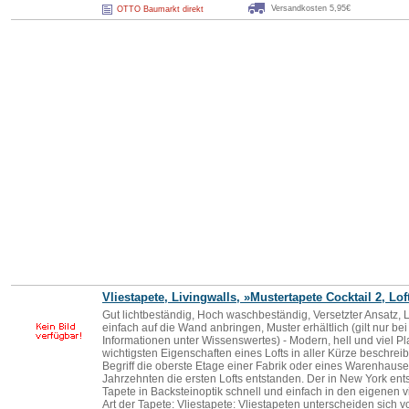
Versandkosten 5,95€
OTTO Baumarkt direkt
Vliestapete, Livingwalls, »Mustertapete Cocktail 2, Lof
Gut lichtbeständig, Hoch waschbeständig, Versetzter Ansatz, Le
einfach auf die Wand anbringen, Muster erhältlich (gilt nur be
Informationen unter Wissenswertes) - Modern, hell und viel Pla
wichtigsten Eigenschaften eines Lofts in aller Kürze beschrei
Begriff die oberste Etage einer Fabrik oder eines Warenhause
Jahrzehnten die ersten Lofts entstanden. Der in New York en
Tapete in Backsteinoptik schnell und einfach in den eigenen
Art der Tapete: Vliestapete: Vliestapeten unterscheiden sich 