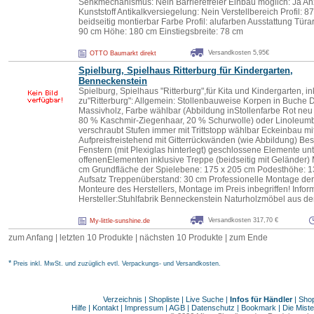
Senkmechanismus: Nein Barrierefreier Einbau möglich: Ja Anza
Kunststoff Antikalkversiegelung: Nein Verstellbereich Profil: 
beidseitig montierbar Farbe Profil: alufarben Ausstattung Tür
90 cm Höhe: 180 cm Einstiegsbreite: 78 cm
Versandkosten 5,95€
OTTO Baumarkt direkt
Spielburg, Spielhaus Ritterburg für Kindergarten,
Benneckenstein
Spielburg, Spielhaus "Ritterburg",für Kita und Kindergarten, i
zu"Ritterburg": Allgemein: Stollenbauweise Korpen in Buche 
Massivholz, Farbe wählbar (Abbildung inStollenfarbe Rot neu 
80 % Kaschmir-Ziegenhaar, 20 % Schurwolle) oder Linoleumbel
verschraubt Stufen immer mit Trittstopp wählbar Eckeinbau 
Aufpreisfreistehend mit Gitterrückwänden (wie Abbildung) Be
Fenstern (mit Plexiglas hinterlegt) geschlossene Elemente un
offenenElementen inklusive Treppe (beidseitig mit Geländer) 
cm Grundfläche der Spielebene: 175 x 205 cm Podesthöhe: 
Aufsatz Treppenüberstand: 30 cm Professionelle Montage der 
Monteure des Herstellers, Montage im Preis inbegriffen! Info
Hersteller:Stuhlfabrik Benneckenstein Naturholzmöbel aus d
Versandkosten 317,70 €
My-little-sunshine.de
zum Anfang
|
letzten 10 Produkte
|
nächsten 10 Produkte
|
zum Ende
*
Preis inkl. MwSt. und zuzüglich evtl. Verpackungs- und Versandkosten.
Verzeichnis
|
Shopliste
|
Live Suche
|
Infos für Händler
|
Shop
Hilfe
|
Kontakt
|
Impressum
|
AGB
|
Datenschutz
|
Bookmark
|
Die Miste