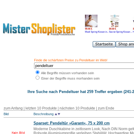
99.95 €
39.00 €
3
Medi Spring Kissen in..
Secret Spring Kissen ..
H
Finde die schärfsten Preise zu Pendeltuer im Web!
Alle Begriffe müssen vorhanden sein
Einer der Begriffe muss morhanden sein
Ihre Suche nach
Pendeltuer
hat 259 Treffer ergeben (241-2
zum Anfang
|
letzten 10 Produkte
|
nächsten 10 Produkte
|
zum Ende
Bild
Beschreibung
Sparset: Pendeltür »Garant«, 75 x 200 cm
Moderne Duschkabine in zeitlosem Look, Nach DIN Norm gefer
Robuste Aluminiumprofile verleihen Stabilität, Hochwertige Ma