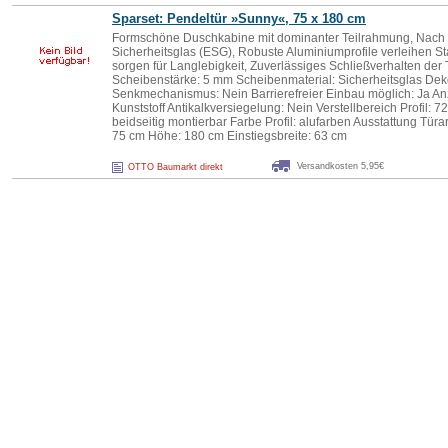
Sparset: Pendeltür »Sunny«, 75 x 180 cm
Formschöne Duschkabine mit dominanter Teilrahmung, Nach 
Sicherheitsglas (ESG), Robuste Aluminiumprofile verleihen Sta
sorgen für Langlebigkeit, Zuverlässiges Schließverhalten der 
Scheibenstärke: 5 mm Scheibenmaterial: Sicherheitsglas Deko
Senkmechanismus: Nein Barrierefreier Einbau möglich: Ja Anza
Kunststoff Antikalkversiegelung: Nein Verstellbereich Profil: 
beidseitig montierbar Farbe Profil: alufarben Ausstattung Tür
75 cm Höhe: 180 cm Einstiegsbreite: 63 cm
Versandkosten 5,95€
OTTO Baumarkt direkt