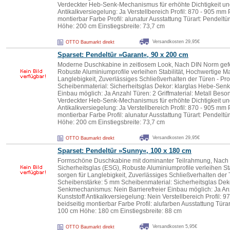
Verdeckter Heb-Senk-Mechanismus für erhöhte Dichtigkeit un
Antikalkversiegelung: Ja Verstellbereich Profil: 870 - 905 mm P
montierbar Farbe Profil: alunatur Ausstattung Türart: Pendel
Höhe: 200 cm Einstiegsbreite: 73,7 cm
Versandkosten 29,95€
OTTO Baumarkt direkt
Sparset: Pendeltür »Garant«, 90 x 200 cm
Moderne Duschkabine in zeitlosem Look, Nach DIN Norm gefer
Robuste Aluminiumprofile verleihen Stabilität, Hochwertige Ma
Langlebigkeit, Zuverlässiges Schließverhalten der Türen - Pr
Scheibenmaterial: Sicherheitsglas Dekor: klarglas Hebe-Senk
Einbau möglich: Ja Anzahl Türen: 2 Griffmaterial: Metall Besond
Verdeckter Heb-Senk-Mechanismus für erhöhte Dichtigkeit un
Antikalkversiegelung: Ja Verstellbereich Profil: 870 - 905 mm P
montierbar Farbe Profil: alunatur Ausstattung Türart: Pendel
Höhe: 200 cm Einstiegsbreite: 73,7 cm
Versandkosten 29,95€
OTTO Baumarkt direkt
Sparset: Pendeltür »Sunny«, 100 x 180 cm
Formschöne Duschkabine mit dominanter Teilrahmung, Nach 
Sicherheitsglas (ESG), Robuste Aluminiumprofile verleihen Sta
sorgen für Langlebigkeit, Zuverlässiges Schließverhalten der 
Scheibenstärke: 5 mm Scheibenmaterial: Sicherheitsglas Deko
Senkmechanismus: Nein Barrierefreier Einbau möglich: Ja Anza
Kunststoff Antikalkversiegelung: Nein Verstellbereich Profil: 
beidseitig montierbar Farbe Profil: alufarben Ausstattung Tür
100 cm Höhe: 180 cm Einstiegsbreite: 88 cm
Versandkosten 5,95€
OTTO Baumarkt direkt