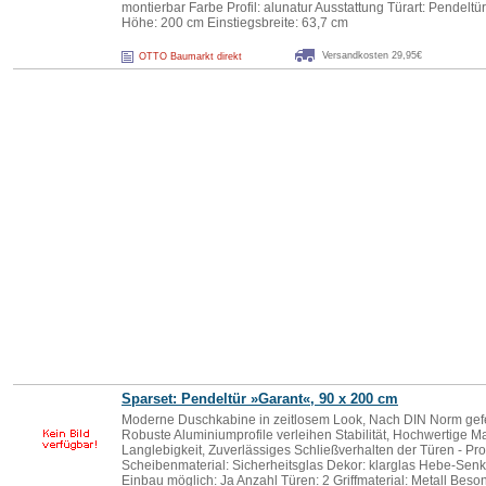
montierbar Farbe Profil: alunatur Ausstattung Türart: Pendel
Höhe: 200 cm Einstiegsbreite: 63,7 cm
Versandkosten 29,95€
OTTO Baumarkt direkt
Sparset: Pendeltür »Garant«, 90 x 200 cm
Moderne Duschkabine in zeitlosem Look, Nach DIN Norm gefer
Robuste Aluminiumprofile verleihen Stabilität, Hochwertige Ma
Langlebigkeit, Zuverlässiges Schließverhalten der Türen - Pr
Scheibenmaterial: Sicherheitsglas Dekor: klarglas Hebe-Senk
Einbau möglich: Ja Anzahl Türen: 2 Griffmaterial: Metall Besond