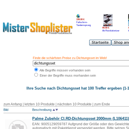
199.00 €
Fallschirm-
Tandemsprung
99.90 €
Ab Revolutionizer
Finde die schärfsten Preise zu Dichtungsset im Web!
Alle Begriffe müssen vorhanden sein
Einer der Begriffe muss morhanden sein
Ihre Suche nach
Dichtungsset
hat 100 Treffer ergeben (1-1
zum Anfang | letzten 10 Produkte |
nächsten 10 Produkte
|
zum Ende
Bild
Beschreibung
Palme Zubehör Cl.RD-
Dichtungsset
2000mm (L106411)
EAN: 9005129059787 Aufgrund der Größe oder des Gewichtes k
automatisch mit Paketdienst versendet werden. Bitte setzen S