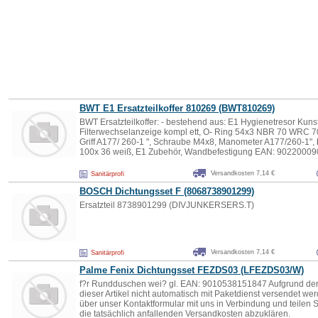
BWT E1 Ersatzteilkoffer 810269 (BWT810269)
BWT Ersatzteilkoffer: - bestehend aus: E1 Hygienetresor Kunst
Filterwechselanzeige kompl ett, O- Ring 54x3 NBR 70 WRC 70,
Griff A177/ 260-1 ", Schraube M4x8, Manometer A177/260-1",
100x 36 weiß, E1 Zubehör, Wandbefestigung EAN: 9022000
Versandkosten 7,14 €
Sanitärprofi
BOSCH
Dichtungsset
F (8068738901299)
Ersatzteil 8738901299 (DIVJUNKERSERS.T)
Versandkosten 7,14 €
Sanitärprofi
Palme Fenix
Dichtungsset
FEZDS03 (LFEZDS03/W)
f?r Rundduschen wei? gl. EAN: 9010538151847 Aufgrund der
dieser Artikel nicht automatisch mit Paketdienst versendet wer
über unser Kontaktformular mit uns in Verbindung und teilen S
die tatsächlich anfallenden Versandkosten abzuklären.