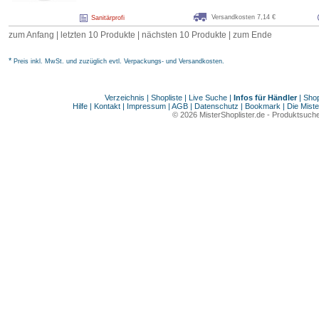
Versandkosten 7,14 €
Sanitärprofi
zum Anfang | letzten 10 Produkte |
nächsten 10 Produkte
|
zum Ende
*
Preis inkl. MwSt. und zuzüglich evtl. Verpackungs- und Versandkosten.
Verzeichnis
|
Shopliste
|
Live Suche
|
Infos für Händler
|
Shop
Hilfe
|
Kontakt
|
Impressum
|
AGB
|
Datenschutz
|
Bookmark
|
Die Miste
© 2026
MisterShoplister.de
-
Produktsuche