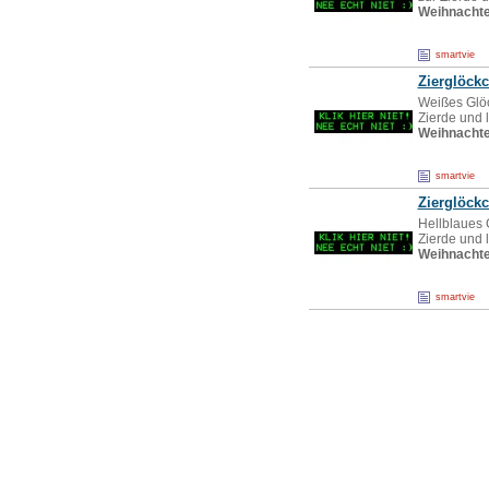
Weihnacht
smartvie
Zierglöck
Weißes Glöc
Zierde und 
Weihnacht
smartvie
Zierglöckc
Hellblaues 
Zierde und 
Weihnacht
smartvie