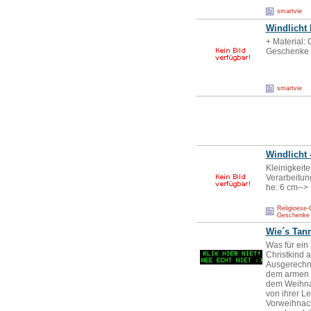
smartvie
Windlicht
+ Material:
Geschenke 
smartvie
Windlicht 
Kleinigkeit
Verarbeitun
he: 6 cm-->
Religioese-
Geschenke 
Wie´s Tan
Was für ein 
Christkind 
Ausgerechne
dem armen K
dem Weihnac
von ihrer L
Vorweihnach