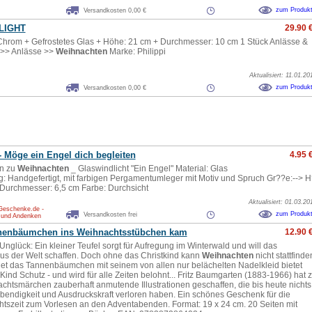
zum Produk
Versandkosten 0,00 €
 LIGHT
29.90 
 Chrom + Gefrostetes Glas + Höhe: 21 cm + Durchmesser: 10 cm 1 Stück Anlässe &
>> Anlässe >>
Weihnachten
Marke: Philippi
Aktualisiert: 11.01.20
zum Produk
Versandkosten 0,00 €
- Möge ein Engel dich begleiten
4.95 
en zu
Weihnachten
_ Glaswindlicht "Ein Engel" Material: Glas
g: Handgefertigt, mit farbigen Pergamentumleger mit Motiv und Spruch Gr??e:--> H
 Durchmesser: 6,5 cm Farbe: Durchsicht
Aktualisiert: 01.03.20
Geschenke.de -
zum Produk
Versandkosten frei
und Andenken
nenbäumchen ins Weihnachtsstübchen kam
12.90 
Unglück: Ein kleiner Teufel sorgt für Aufregung im Winterwald und will das
aus der Welt schaffen. Doch ohne das Christkind kann
Weihnachten
nicht stattfinde
t das Tannenbäumchen mit seinem von allen nur belächelten Nadelkleid bietet
ind Schutz - und wird für alle Zeiten belohnt... Fritz Baumgarten (1883-1966) hat 
htsmärchen zauberhaft anmutende Illustrationen geschaffen, die bis heute nichts
ebendigkeit und Ausdruckskraft verloren haben. Ein schönes Geschenk für die
tszeit zum Vorlesen an den Adventabenden. Format: 19 x 24 cm. 20 Seiten mit