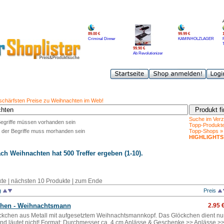
89.00 €
99.99 €
Criminal Dinner
KAMINHOLZLAGER
99.90 €
Ab Revolutionizer
 schärfsten Preise zu Weihnachten im Web!
Suche im Verz
Begriffe müssen vorhanden sein
Topp-Produkt
 der Begriffe muss morhanden sein
Topp-Shops »
HIGHLIGHTS
ach
Weihnachten
hat 500 Treffer ergeben (1-10).
te |
nächsten 10 Produkte
|
zum Ende
g
Preis
chen - Weihnachtsmann
2.95 
kchen aus Metall mit aufgesetztem Weihnachtsmannkopf. Das Glöckchen dient nu
und läutet nicht! Format: Durchmesser ca. 4 cm Anlässe & Geschenke >> Anlässe >