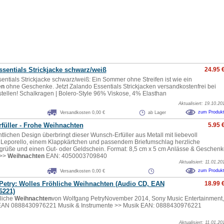
sentials Strickjacke schwarz/weiß
24.95 
entials Strickjacke schwarz/weiß: Ein Sommer ohne Streifen ist wie ein
en
ohne Geschenke. Jetzt Zalando Essentials Strickjacken versandkostenfrei bei
tellen! Schalkragen | Bolero-Style 96% Viskose, 4% Elasthan
Aktualisiert: 19.10.20
zum Produk
Versandkosten 0,00 €
ab Lager
füller - Frohe
Weihnachten
5.95 
tlichen Design überbringt dieser Wunsch-Erfüller aus Metall mit liebevoll
 Leporello, einem Klappkärtchen und passendem Briefumschlag herzliche
rüße und einen Gut- oder Geldschein. Format: 8,5 cm x 5 cm Anlässe & Geschenk
 >>
Weihnachten
EAN: 4050003709840
Aktualisiert: 11.01.20
zum Produk
Versandkosten 0,00 €
Petry: Wolles Fröhliche
Weihnachten
(Audio CD, EAN
18.99 
6221)
liche
Weihnachten
von Wolfgang PetryNovember 2014, Sony Music Entertainment,
EAN 0888430976221 Musik & Instrumente >> Musik EAN: 0888430976221
Aktualisiert: 11.01.20