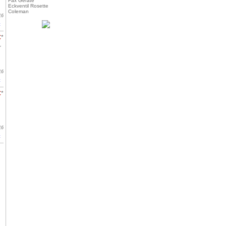
Fax Geräte
Eckventil Rosette
Coleman
16
t
€
*
r
16
t
€
*
16
t