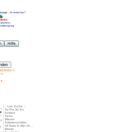
Anzeige ...
Ihr Artikel hier?
199.00 €
Fallschirm-
Tandemsprung
eichniss »
e »
 »
:: Live Suche ::
Xa Pro 3d Xcr
Auslauf
Tacho
Miamor
€
*
Toilettenschilder
All Stars In Wei 34 ...
r
Massiv
>