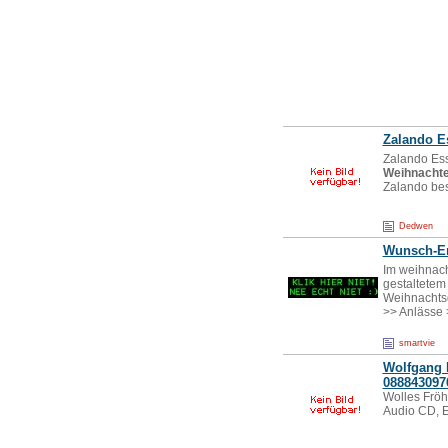
Zalando Es
Zalando Ess
Weihnacht
Zalando bes
Dedwen
Wunsch-Er
Im weihnach
gestaltetem
Weihnachtsg
>> Anlässe
smartvie
Wolfgang 
088843097
Wolles Fröh
Audio CD, 