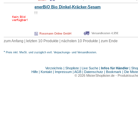
enerBiO Bio Dinkel-Kräcker-
Sesam
! !
Versandkosten 4,95€
Rossmann Online GmbH
zum Anfang | letzten 10 Produkte |
nächsten 10 Produkte
|
zum Ende
*
Preis inkl. MwSt. und zuzüglich evtl. Verpackungs- und Versandkosten.
Verzeichnis
|
Shopliste
|
Live Suche
|
Infos für Händler
|
Shop
Hilfe
|
Kontakt
|
Impressum
|
AGB
|
Datenschutz
|
Bookmark
|
Die Miste
© 2026
MisterShoplister.de
-
Produktsuche