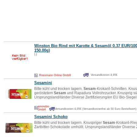
Winston Bio Rind mit Karotte &
Sesam
öl 0.37 EUR/100
150.00g)
! !
Versandkosten 4,95€
Rossmann Online GmbH
Sesam
ini
Bitte kühl und trocken lagern.
Sesam
-Krokant-Schnitten. Knus
geröstetem
Sesam
und Rapadura Vollrohrzucker. Knusprig s
Ursprungsland/länder Diverse Zertifizierung/en EU Bio-Siegel
amorebio
Versandkosten 4,95€ (Versandkostenfrei ab 50 Euro Bestellwert)
GmbH
Sesam
ini Schoko
Bitte kühl und trocken lagern. Knuspriger
Sesam
-Krokant-Rieg
Zartbitter-Schokolade umhüllt. Ursprungsland/länder Diverse Z