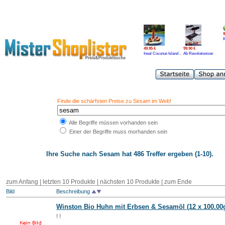
9
49.95 €
99.90 €
Insel Coconut-Island ..
Ab Revolutionizer
Finde die schärfsten Preise zu Sesam im Web!
Alle Begriffe müssen vorhanden sein
Einer der Begriffe muss morhanden sein
Ihre Suche nach
Sesam
hat 486 Treffer ergeben (1-10).
zum Anfang | letzten 10 Produkte |
nächsten 10 Produkte
|
zum Ende
Bild
Beschreibung
Winston Bio Huhn mit Erbsen &
Sesam
öl (12 x 100.00
! !