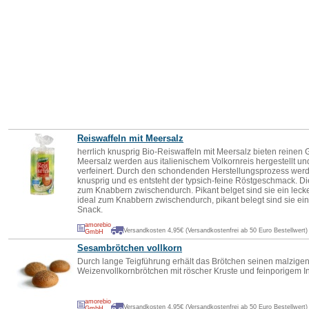
Reiswaffeln mit Meersalz
herrlich knusprig Bio-Reiswaffeln mit Meersalz bieten reinen
Meersalz werden aus italienischem Volkornreis hergestellt un
verfeinert. Durch den schondenden Herstellungsprozess werde
knusprig und es entsteht der typsich-feine Röstgeschmack. Di
zum Knabbern zwischendurch. Pikant belget sind sie ein lec
ideal zum Knabbern zwischendurch, pikant belegt sind sie ei
Snack.
amorebio
Versandkosten 4,95€ (Versandkostenfrei ab 50 Euro Bestellwert)
GmbH
Sesam
brötchen vollkorn
Durch lange Teigführung erhält das Brötchen seinen malzig
Weizenvollkornbrötchen mit röscher Kruste und feinporigem I
amorebio
Versandkosten 4,95€ (Versandkostenfrei ab 50 Euro Bestellwert)
GmbH