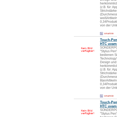
herkömmlich
(z.B. für: A
Strichstärk
(Durchmesse
weißArtike
0,34Produkt
von der Unt
smartvie
Touch-Pen 
HTC uvam.,
SONDERPOS
''Stylus Pen'
bedienen Si
Technology''
Design und 
herkömmlich
(z.B. für: A
Strichstärk
(Durchmesse
titanArtik
0,34Produkt
von der Unt
smartvie
Touch-Pen 
HTC uvam.
SONDERPOS
''Stylus Pen'