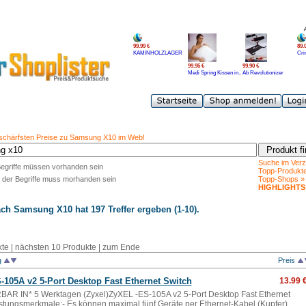
99.99 €
89.
KAMINHOLZLAGER
Cri
99.95 €
99.90 €
Medi Spring Kissen in..
Ab Revolutionizer
 schärfsten Preise zu Samsung X10 im Web!
Suche im Verz
Begriffe müssen vorhanden sein
Topp-Produkt
 der Begriffe muss morhanden sein
Topp-Shops »
HIGHLIGHTS
ach
Samsung X10
hat 197 Treffer ergeben (1-10).
te |
nächsten 10 Produkte
|
zum Ende
g
Preis
105A v2 5-Port Desktop Fast Ethernet Switch
13.99 
AR IN* 5 Werktagen (Zyxel)ZyXEL -ES-105A v2 5-Port Desktop Fast Ethernet
stungsmerkmale:- Es können maximal fünf Geräte per Ethernet-Kabel (Kupfer)