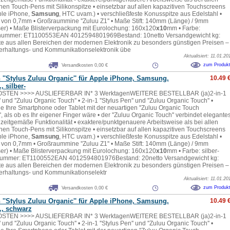
en Touch-Pens mit Silikonspitze • einsetzbar auf allen kapazitiven Touchscreens
pple iPhone,
Samsung
, HTC uvam.) • verschließfeste Konusspitze aus Edelstahl •
e von 0,7mm • Großraummine ''Zuluu Z1'' • Maße Stift: 140mm (Länge) / 9mm
r) • Maße Blisterverpackung mit Eurolochung: 160x120
x10
mm • Farbe:
lnummer: ET1100553EAN 4012594801969Bestand: 10netto Versandgewicht kg:
e aus allen Bereichen der modernen Elektronik zu besonders günstigen Preisen –
erhaltungs- und Kommunikationselektronik übe
Aktualisiert: 11.01.20
zum Produk
Versandkosten 0,00 €
''Stylus Zuluu Organic'' für Apple iPhone,
Samsung
,
10.49 
 silber-
TEN >>>> AUSLIEFERBAR IN* 3 WerktagenWEITERE BESTELLBAR (ja)2-in-1
' und ''Zuluu Organic Touch'' • 2-in-1 ''Stylus Pen'' und ''Zuluu Organic Touch'' •
e Ihre Smartphone oder Tablet mit der neuartigen ''Zuluu Organic Touch
, als ob es Ihr eigener Finger wäre • der ''Zuluu Organic Touch'' verbindet elegante
zeitgemäße Funktionalität • exaktere/punktgenauere Arbeitsweise als bei allen
en Touch-Pens mit Silikonspitze • einsetzbar auf allen kapazitiven Touchscreens
pple iPhone,
Samsung
, HTC uvam.) • verschließfeste Konusspitze aus Edelstahl •
e von 0,7mm • Großraummine ''Zuluu Z1'' • Maße Stift: 140mm (Länge) / 9mm
r) • Maße Blisterverpackung mit Eurolochung: 160x120
x10
mm • Farbe: silber-
elnummer: ET1100552EAN 4012594801976Bestand: 20netto Versandgewicht kg:
e aus allen Bereichen der modernen Elektronik zu besonders günstigen Preisen –
erhaltungs- und Kommunikationselektr
Aktualisiert: 11.01.20
zum Produk
Versandkosten 0,00 €
''Stylus Zuluu Organic'' für Apple iPhone,
Samsung
,
10.49 
, schwarz
TEN >>>> AUSLIEFERBAR IN* 3 WerktagenWEITERE BESTELLBAR (ja)2-in-1
' und ''Zuluu Organic Touch'' • 2-in-1 ''Stylus Pen'' und ''Zuluu Organic Touch'' •