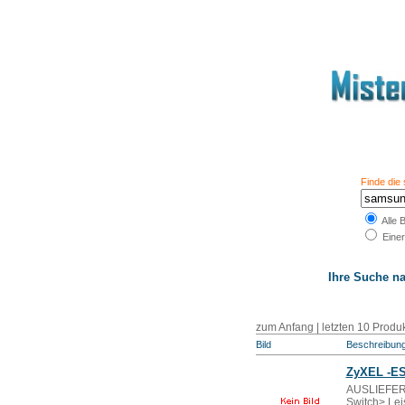
Finde die
Alle 
Einer
Ihre Suche n
zum Anfang | letzten 10 Produk
Bild
Beschreibun
ZyXEL -ES-
AUSLIEFERB
Switch> Lei