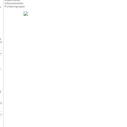
Rollenhebel
Infrarotstrahler
Pumpengruppe
5
s
16
t
€
*
,
:
16
t
€
*