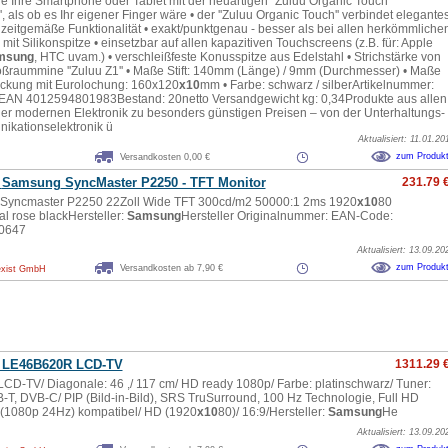
e Ihre Smartphone oder Tablet mit der neuartigen ''Zuluu Organic Touch
, als ob es Ihr eigener Finger wäre • der ''Zuluu Organic Touch'' verbindet elegante
zeitgemäße Funktionalität • exakt/punktgenau - besser als bei allen herkömmliche
it Silikonspitze • einsetzbar auf allen kapazitiven Touchscreens (z.B. für: Apple
msung
, HTC uvam.) • verschleißfeste Konusspitze aus Edelstahl • Strichstärke von
ßraummine ''Zuluu Z1'' • Maße Stift: 140mm (Länge) / 9mm (Durchmesser) • Maße
ackung mit Eurolochung: 160x120
x10
mm • Farbe: schwarz / silberArtikelnummer:
AN 4012594801983Bestand: 20netto Versandgewicht kg: 0,34Produkte aus allen
er modernen Elektronik zu besonders günstigen Preisen – von der Unterhaltungs-
kationselektronik ü
Aktualisiert: 11.01.20
zum Produk
Versandkosten 0,00 €
:
Samsung
SyncMaster P2250 - TFT Monitor
231.79 
Syncmaster P2250 22Zoll Wide TFT 300cd/m2 50000:1 2ms 1920
x10
80
al rose blackHersteller:
Samsung
Hersteller Originalnummer: EAN-Code:
0647
Aktualisiert: 13.09.20
zum Produk
Versandkosten ab 7,90 €
xist GmbH
: LE46B620R LCD-TV
1311.29 
 LCD-TV/ Diagonale: 46 ,/ 117 cm/ HD ready 1080p/ Farbe: platinschwarz/ Tuner:
-T, DVB-C/ PIP (Bild-in-Bild), SRS TruSurround, 100 Hz Technologie, Full HD
(1080p 24Hz) kompatibel/ HD (1920
x10
80)/ 16:9/Hersteller:
Samsung
He
Aktualisiert: 13.09.20