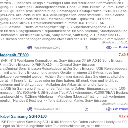
erden.- Lüfterloses Design für weniger Lärm und reduzierten Stromverbrauch.>
gung- LED Anzeige> Grundeigenschaften- Höhe: 26 mm- Breite: 121 mm- Tiefe: 7
t: 580 g> Technische Beschreibung- unmanaged Desktop-Switch- 5
x10
/100Base-
Qos-Ports- alle Ports MDI/MDI-X- Auto-Negotiation- ohne störende Lüfter- externe
gung- Ethernet-Ports mit Fast-Ethernet-Durchsatz- Uplink mit 100 Mbps
keit> Produktlinks- HerstellervideoArtikelnummer: K40156982EAN
236Bestand: 17netto Versandgewicht kg: 0,37Supermarkt Angebote - Die
 für den Alltagsgebrauch / Reparaturservice: für Mobiltelefone, Smartphones und
er bekannten Hersteller wie Nokia, Sony Mobile,
Samsung
, ZTE, Sharp und LG
.Sie suchen oder benötigen dringend etwas aus der IT/TK Branche? * vom Widerruf
Aktualisiert: 11.01.20
zum Produk
Versandkosten 0,00 €
ladegerät EP800
7.49 
AR IN* 3 Werktagen Kompatibel zu: Sony Ericsson XPERIA
X10
,Sony Ericsson
0
mini,Sony Ericsson XPERIA
X10
m… Original Sony Ericsson
rätOriginal Sony Ericsson Reiseladegerät.Der Sony Ericsson USB Reiseladegerät
um mit allen Sony Ericsson und andere Geräte mit einem USB-Anschluss (nur
dekabel) verwendet werden. Achten Sie immer darauf, dass Sie eine zusätzliche
rät mit Ihnen für Zuhause oder im Büro haben. Effizient, klein und leicht, so
edienen und leicht zu tragen. Aufladen des Akkus sicher und effizient.
ät USB für
Samsung
Smartphones. Technische Daten:- Eingangsspannung: 100-
angsstrom: 5V, 850mAh- USB-Buchse (Typ A)Artikelnummer: V130870EAN Bestand
sandgewicht kg: 0,2Eine Abholung in München (Moosach) ist nur nach vorheriger
öglich. Handys & Festnetz >> Teile & Zubehör Marke: Sony Ericsson
Aktualisiert: 11.01.20
zum Produk
Versandkosten 0,00 €
nkabel
Samsung
SGH-
X10
0
4.17 
 USB Datenkabel
Samsung
SGH-
X10
0 können Sie Daten zwischen Handy und PC
, egal ob Bilder, Klingeltöne oder Telefonbuchkontakte, alles mit hoher