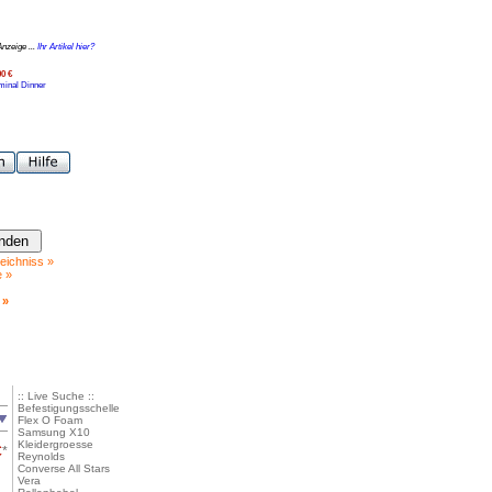
Anzeige ...
Ihr Artikel hier?
00 €
minal Dinner
eichniss »
e »
 »
:: Live Suche ::
Befestigungsschelle
Flex O Foam
Samsung X10
Kleidergroesse
€
*
Reynolds
Converse All Stars
Vera