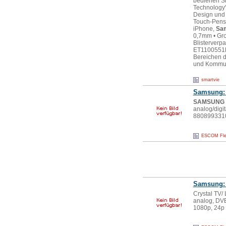
bedienen Si
Technology''
Design und 
Touch-Pens m
iPhone,
Sa
0,7mm • Gro
Blisterverp
ET1100551E
Bereichen d
und Kommuni
smartvie
Samsung
SAMSUNG
analog/digit
880899331
ESCOM Fle
Samsung
Crystal TV/
analog, DVB
1080p, 24p 