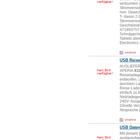
verbunden w
Stromversor
mm- Gewich
T- davon 2 
Stromversor
Geschwindig
4718937572
Schnäppchen
Tablets all
Electronics
smartvie
USB Reise
AUSLIEFERB
XPERIA
X1
Reiseladege
entworfen, 
durchein La
Reise-Ladege
einfach zu b
Netzladeger
240V- Ausg
20netto Ver
Absprache m
smartvie
USB Date
Mit diesem
austauschen