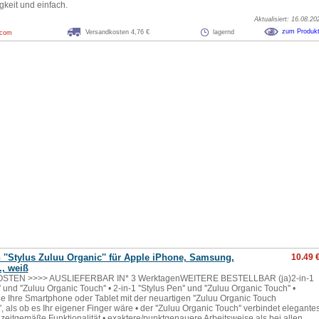
keit und einfach.
Aktualisiert: 16.08.20
zum Produk
Versandkosten 4,76 €
lagernd
.com
''Stylus Zuluu Organic'' für Apple iPhone,
Samsung
,
10.49 
, weiß
TEN >>>> AUSLIEFERBAR IN* 3 WerktagenWEITERE BESTELLBAR (ja)2-in-1
' und ''Zuluu Organic Touch'' • 2-in-1 ''Stylus Pen'' und ''Zuluu Organic Touch'' •
e Ihre Smartphone oder Tablet mit der neuartigen ''Zuluu Organic Touch
, als ob es Ihr eigener Finger wäre • der ''Zuluu Organic Touch'' verbindet elegante
zeitgemäße Funktionalität • exaktere/punktgenauere Arbeitsweise als bei allen