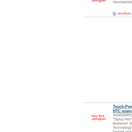
Geschwindig
AkkuMarkt
Touch-Pen 
HTC uvam.
SONDERPOS
''Stylus Pen'
bedienen Si
Technology''
Design und 