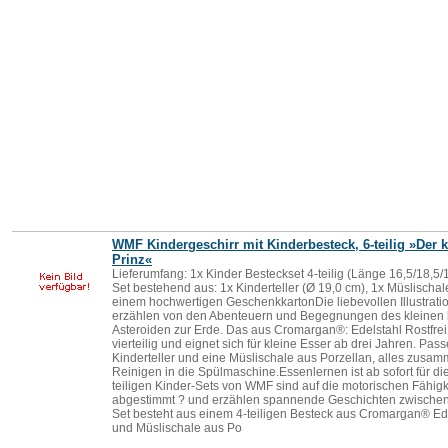
WMF Kindergeschirr mit Kinderbesteck, 6-teilig »Der k
Prinz«
Lieferumfang: 1x Kinder Besteckset 4-teilig (Länge 16,5/18,5/
Set bestehend aus: 1x Kinderteller (Ø 19,0 cm), 1x Müslischal
einem hochwertigen GeschenkkartonDie liebevollen Illustrat
erzählen von den Abenteuern und Begegnungen des kleinen
Asteroiden zur Erde. Das aus Cromargan®: Edelstahl Rostfrei 
vierteilig und eignet sich für kleine Esser ab drei Jahren. Pas
Kinderteller und eine Müslischale aus Porzellan, alles zusa
Reinigen in die Spülmaschine.Essenlernen ist ab sofort für di
teiligen Kinder-Sets von WMF sind auf die motorischen Fähigk
abgestimmt ? und erzählen spannende Geschichten zwischen
Set besteht aus einem 4-teiligen Besteck aus Cromargan® Edel
und Müslischale aus Po