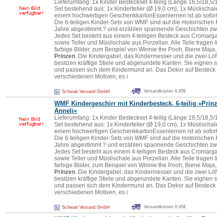
Lieferumfang: 1x Kinder Besteckset 4-teilig (Länge 16,5/18,5/
Set bestehend aus: 1x Kinderteller (Ø 19,0 cm), 1x Müslischal
einem hochwertigen GeschenkkartonEssenlernen ist ab sofort 
Die 6-teiligen Kinder-Sets von WMF sind auf die motorischen 
Jahre abgestimmt ? und erzählen spannende Geschichten zw
Jedes Set besteht aus einem 4-teiligen Besteck aus Cromarga
sowie Teller und Müslischale aus Porzellan. Alle Teile tragen 
farbige Bilder, zum Beispiel von Winnie the Pooh, Biene Maj
Prinzen
. Die Kindergabel, das Kindermesser und die zwei Löf
besitzen kräftige Stiele und abgerundete Kanten. Sie eignen 
und passen sich dem Kindermund an. Das Dekor auf Besteck un
verschiedenen Motiven, es i
Versandkosten 6,95€
Schwab Versand GmbH
WMF Kindergeschirr mit Kinderbesteck, 6-teilig »Prin
Anneli«
Lieferumfang: 1x Kinder Besteckset 4-teilig (Länge 16,5/18,5/
Set bestehend aus: 1x Kinderteller (Ø 19,0 cm), 1x Müslischal
einem hochwertigen GeschenkkartonEssenlernen ist ab sofort 
Die 6-teiligen Kinder-Sets von WMF sind auf die motorischen 
Jahre abgestimmt ? und erzählen spannende Geschichten zw
Jedes Set besteht aus einem 4-teiligen Besteck aus Cromarga
sowie Teller und Müslischale aus Porzellan. Alle Teile tragen 
farbige Bilder, zum Beispiel von Winnie the Pooh, Biene Maj
Prinzen
. Die Kindergabel, das Kindermesser und die zwei Löf
besitzen kräftige Stiele und abgerundete Kanten. Sie eignen 
und passen sich dem Kindermund an. Das Dekor auf Besteck un
verschiedenen Motiven, es i
Versandkosten 6,95€
Schwab Versand GmbH