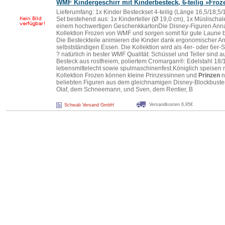
WMF Kindergeschirr mit Kinderbesteck, 6-teilig »Froz
Lieferumfang: 1x Kinder Besteckset 4-teilig (Länge 16,5/18,5/
Set bestehend aus: 1x Kinderteller (Ø 19,0 cm), 1x Müslischal
einem hochwertigen GeschenkkartonDie Disney-Figuren Anna
Kollektion Frozen von WMF und sorgen somit für gute Laune b
Die Besteckteile animieren die Kinder dank ergonomischer A
selbstständigen Essen. Die Kollektion wird als 4er- oder 6er-
? natürlich in bester WMF Qualität: Schüssel und Teller sind 
Besteck aus rostfreiem, poliertem Cromargan®: Edelstahl 18/10
lebensmittelecht sowie spulmaschinenfest.Königlich speisen 
Kollektion Frozen können kleine Prinzessinnen und
Prinzen
n
beliebten Figuren aus dem gleichnamigen Disney-Blockbuste
Olaf, dem Schneemann, und Sven, dem Rentier, B
Versandkosten 6,95€
Schwab Versand GmbH