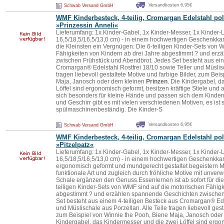
Versandkosten 6,95€
Schwab Versand GmbH
WMF Kinderbesteck, 4-teilig, Cromargan Edelstahl pol
»Prinzessin Anneli«
Lieferumfang: 1x Kinder-Gabel, 1x Kinder-Messer, 1x Kinder-Lö
16,5/18,5/16,5/13,0 cm) - in einem hochwertigen Geschenkkart
die Kleinsten ein Vergnügen: Die 6-teiligen Kinder-Sets von 
Fähigkeiten von Kindern ab drei Jahre abgestimmt ? und er
zwischen Frühstück und Abendbrot. Jedes Set besteht aus ein
Cromargan® Edelstahl Rostfrei 18/10 sowie Teller und Müslisc
tragen liebevoll gestaltete Motive und farbige Bilder, zum Bei
Maja, Janosch oder dem kleinen
Prinzen
. Die Kindergabel, 
Löffel sind ergonomisch geformt, besitzen kräftige Stiele un
sich besonders für kleine Hände und passen sich dem Kinde
und Geschirr gibt es mit vielen verschiedenen Motiven, es ist s
spülmaschinenbeständig. Die Kinder-S
Versandkosten 6,95€
Schwab Versand GmbH
WMF Kinderbesteck, 4-teilig, Cromargan Edelstahl pol
»Pitzelpatz«
Lieferumfang: 1x Kinder-Gabel, 1x Kinder-Messer, 1x Kinder-Lö
16,5/18,5/16,5/13,0 cm) - in einem hochwertigen Geschenkkar
ergonomisch geformt und mundgerecht gestaltet begeistern Me
funktionale Art und zugleich durch fröhliche Motive mit unve
Schale ergänzen den Genuss.Essenlernen ist ab sofort für die
teiligen Kinder-Sets von WMF sind auf die motorischen Fähigk
abgestimmt ? und erzählen spannende Geschichten zwischen
Set besteht aus einem 4-teiligen Besteck aus Cromargan® Edel
und Müslischale aus Porzellan. Alle Teile tragen liebevoll gest
zum Beispiel von Winnie the Pooh, Biene Maja, Janosch ode
Kindergabel, das Kindermesser und die zwei Löffel sind ergon