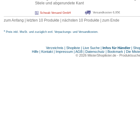
Stiele und abgerundete Kant
Versandkosten 6,95€
Schwab Versand GmbH
zum Anfang | letzten 10 Produkte |
nächsten 10 Produkte
|
zum Ende
*
Preis inkl. MwSt. und zuzüglich evtl. Verpackungs- und Versandkosten.
Verzeichnis
|
Shopliste
|
Live Suche
|
Infos für Händler
|
Shop
Hilfe
|
Kontakt
|
Impressum
|
AGB
|
Datenschutz
|
Bookmark
|
Die Miste
© 2026
MisterShoplister.de
-
Produktsuche