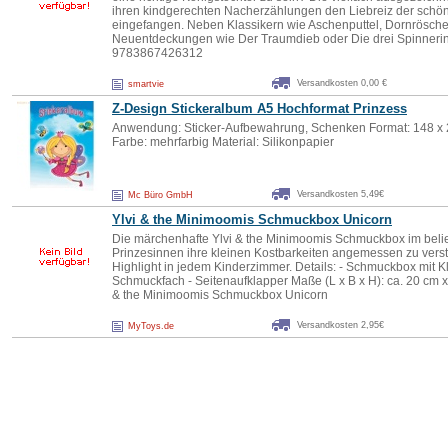
ihren kindgerechten Nacherzählungen den Liebreiz der sch
eingefangen. Neben Klassikern wie Aschenputtel, Dornrösch
Neuentdeckungen wie Der Traumdieb oder Die drei Spinneri
9783867426312
Versandkosten 0,00 €
smartvie
Z-Design Stickeralbum A5 Hochformat Prinzess
Anwendung: Sticker-Aufbewahrung, Schenken Format: 148 x 21
Farbe: mehrfarbig Material: Silikonpapier
Versandkosten 5,49€
Mc Büro GmbH
Ylvi & the Minimoomis Schmuckbox Unicorn
Die märchenhafte Ylvi & the Minimoomis Schmuckbox im belieb
Prinzesinnen ihre kleinen Kostbarkeiten angemessen zu versta
Highlight in jedem Kinderzimmer. Details: - Schmuckbox mit K
Schmuckfach - Seitenaufklapper Maße (L x B x H): ca. 20 cm x 
& the Minimoomis Schmuckbox Unicorn
Versandkosten 2,95€
MyToys.de