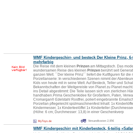
WMF Kindergeschirr- und besteck Der Kleine Prinz, 6-t
mehrfarbig
Die Reise mit dem kleinen
Prinzen
am Mittagstisch. Das mod
wundersamen Reise des kleinen
Prinzen
berührt seit Genera
ganzen Welt. ´´Der kleine Prinz´´ liefert die Kultfiguren für d
Porzellanserie: In verschiedenen Szenen nimmt der Abenteur
Kids von heute mit in seine Welt. Auf Besteck, Teller und Sc
Bekanntschaften der Weitgereiste von Planet zu Planet macht.
ins Detail abgestimmt: Die Teile lassen sich von zierlichen H
handhaben.Prima Geschenkidee für Großeltern, Paten, Verwan
Cromargan® Edelstahl Rostfrei, poliert eingebrannte Emailsc
Porzellan pflegeleicht spülmaschinenfest Inhalt: 1x Kinderlöffe
Kindermesser, 1x Kinderteelöffel 1x Kinderteller (Durchmesse
(Höhe: 6 cm; Durchmesser: 13,8) in einer Geschenkverp
Versandkosten 2,95€
MyToys.de
WMF Kindergeschirr mit Kinderbesteck, 6-teilig »Safar