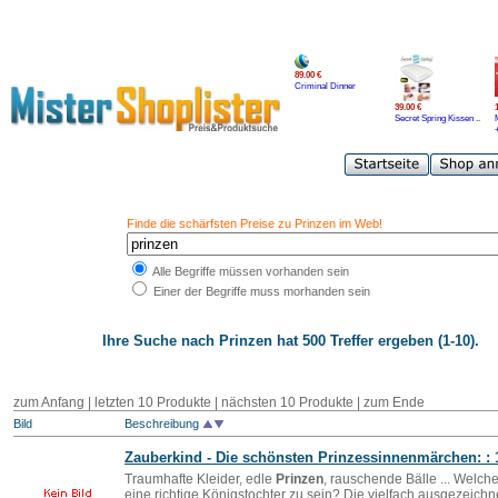
89.00 €
Criminal Dinner
39.00 €
Secret Spring Kissen ..
Finde die schärfsten Preise zu Prinzen im Web!
Alle Begriffe müssen vorhanden sein
Einer der Begriffe muss morhanden sein
Ihre Suche nach
Prinzen
hat 500 Treffer ergeben (1-10).
zum Anfang | letzten 10 Produkte |
nächsten 10 Produkte
|
zum Ende
Bild
Beschreibung
Zauberkind - Die schönsten Prinzessinnenmärchen: : 
Traumhafte Kleider, edle
Prinzen
, rauschende Bälle ... Welch
eine richtige Königstochter zu sein? Die vielfach ausgezeichne