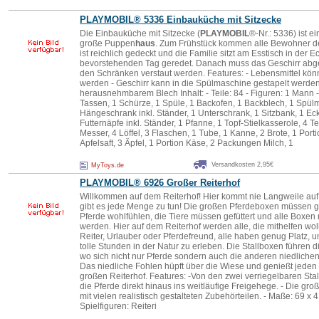
PLAYMOBIL
® 5336 Einbauküche mit Sitzecke
Die Einbauküche mit Sitzecke (
PLAYMOBIL
®-Nr.: 5336) ist e
große Puppen
haus
. Zum Frühstück kommen alle Bewohner 
ist reichlich gedeckt und die Familie sitzt am Esstisch in der 
bevorstehenden Tag geredet. Danach muss das Geschirr abg
den Schränken verstaut werden. Features: - Lebensmittel kön
werden - Geschirr kann in die Spülmaschine gestapelt werden
herausnehmbarem Blech Inhalt: - Teile: 84 - Figuren: 1 Mann -
Tassen, 1 Schürze, 1 Spüle, 1 Backofen, 1 Backblech, 1 Spül
Hängeschrank inkl. Ständer, 1 Unterschrank, 1 Sitzbank, 1 Eck
Futternäpfe inkl. Ständer, 1 Pfanne, 1 Topf-Stielkasserole, 4 Te
Messer, 4 Löffel, 3 Flaschen, 1 Tube, 1 Kanne, 2 Brote, 1 Porti
Apfelsaft, 3 Äpfel, 1 Portion Käse, 2 Packungen Milch, 1
Versandkosten 2,95€
MyToys.de
PLAYMOBIL
® 6926 Großer Reiterhof
Willkommen auf dem Reiterhof! Hier kommt nie Langweile au
gibt es jede Menge zu tun! Die großen Pferdeboxen müssen g
Pferde wohlfühlen, die Tiere müssen gefüttert und alle Boxen 
werden. Hier auf dem Reiterhof werden alle, die mithelfen wo
Reiter, Urlauber oder Pferdefreund, alle haben genug Platz,
tolle Stunden in der Natur zu erleben. Die Stallboxen führen d
wo sich nicht nur Pferde sondern auch die anderen niedliche
Das niedliche Fohlen hüpft über die Wiese und genießt jeden
großen Reiterhof. Features: -Von den zwei verriegelbaren Stall
die Pferde direkt hinaus ins weitläufige Freigehege. - Die gro
mit vielen realistisch gestalteten Zubehörteilen. - Maße: 69 x 4
Spielfiguren: Reiteri