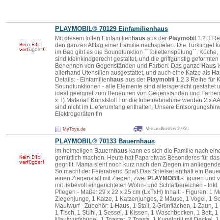
PLAYMOBIL
® 70129 Einfamilien
haus
Mit diesem tollen Einfamilien
haus
aus der
Playmobil
1.2.3 Re
den ganzen Alltag einer Familie nachspielen. Die Türklingel k
im Bad gibt es die Soundfunktion ´´Toilettenspülung´´. Küche
sind kleinkindgerecht gestaltet, und die griffgünstig geformt
Benennen von Gegenständen und Farben. Das ganze
Haus
i
allerhand Utensilien ausgestattet, und auch eine Katze als
Ha
Details: - Einfamilien
haus
aus der
Playmobil
1.2.3 Reihe für K
Soundfunktionen - alle Elemente sind altersgerecht gestaltet 
ideal geeignet zum Benennen von Gegenständen und Farben M
x T) Material: Kunststoff Für die Inbetriebnahme werden 2 x AA
sind nicht im Lieferumfang enthalten. Unsere Entsorgungshin
Elektrogeräten fin
Versandkosten 2,95€
MyToys.de
PLAYMOBIL
® 70133 Bauern
haus
Im heimeligen Bauern
haus
kann es sich die Familie nach ei
gemütlich machen. Heute hat Papa etwas Besonderes für das 
gegrillt. Mama sieht noch kurz nach den Ziegen im anliegende
So macht der Feierabend Spaß.Das Spielset enthält ein Baue
einen Ziegenstall mit Ziegen, zwei
PLAYMOBIL
-Figuren und v
mit liebevoll eingerichteten Wohn- und Schlafbereichen - Inkl
Pflegen - Maße: 29 x 22 x 25 cm (LxTxH) Inhalt: - Figuren: 1 Ma
Ziegenjunge, 1 Katze, 1 Katzenjunges, 2 Mäuse, 1 Vogel, 1 
Maulwurf - Zubehör: 1
Haus
, 1 Stall, 2 Grünflächen, 1 Zaun,
1 Tisch, 1 Stuhl, 1 Sessel, 1 Kissen, 1 Waschbecken, 1 Bett, 1 L
Maulwurfshügel, 1 Toaster, 2 Toasts, 1 Kugelgrill mit Deckel, 