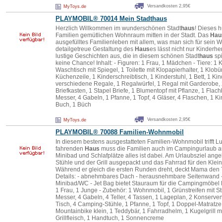
Versandkosten 2,95€
MyToys.de
PLAYMOBIL
® 70014 Mein Stadt
haus
Herzlich Willkommen im wunderschönen Stadt
haus
! Dieses 
Familien gemütlichen Wohnraum mitten in der Stadt. Das
Hau
ausgefülltes Familienleben mit allem, was man sich für sein 
detailgetreue Gestaltung des
Haus
es lässt nicht nur Kinderh
lustige Geschichten aus, die in diesem schönen Stadt
haus
spi
keine Chance! Inhalt: - Figuren: 1 Frau, 1 Mädchen - Tiere: 1 
Waschtisch mit Spiegel, 1 Toilette mit Klopapierhalter, 1 Klobür
Küchenzeile, 1 Kinderschreibtisch, 1 Kinderstuhl, 1 Bett, 1 Kin
verschiedene Regale, 1 Regalwürfel, 1 Regal mit Garderobe, 2
Briefkasten, 1 Stapel Briefe, 1 Blumentopf mit Pflanze, 1 Flachbi
Messer, 4 Gabeln, 1 Pfanne, 1 Topf, 4 Gläser, 4 Flaschen, 1 K
Buch, 1 Büch
Versandkosten 2,95€
MyToys.de
PLAYMOBIL
® 70088 Familien-Wohnmobil
In diesem bestens ausgestatteten Familien-Wohnmobil trifft 
fahrenden
Haus
muss die Familien auch im Campingurlaub auf
Minibad und Schlafplätze alles ist dabei. Am Urlaubsziel an
Stühle und der Grill ausgepackt und das Fahrrad für den Klei
Während er gleich die ersten Runden dreht, deckt Mama den Ti
Details: - abnehmbares Dach - herausnehmbare Seitenwand -
Minibad/WC - Jet Bag bietet Stauraum für die Campingmöbel L
1 Frau, 1 Junge - Zubehör: 1 Wohnmobil, 1 Grünstreifen mit S
Messer, 4 Gabeln, 4 Teller, 4 Tassen, 1 Lageplan, 2 Konserve
Tisch, 4 Camping-Stühle, 1 Pfanne, 1 Topf, 1 Doppel-Matratze
Mountainbike klein, 1 Teddybär, 1 Fahrradhelm, 1 Kugelgrill mi
Grillfleisch, 1 Handtuch, 1 Sonnencreme