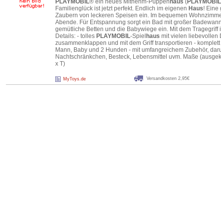
PLAYMOBIL
® ein neues Mitnehm-Puppen
haus
(
PLAYMOBIL
Familienglück ist jetzt perfekt. Endlich im eigenen
Haus
! Eine
Zaubern von leckeren Speisen ein. Im bequemen Wohnzimmer i
Abende. Für Entspannung sorgt ein Bad mit großer Badewann
gemütliche Betten und die Babywiege ein. Mit dem Tragegriff 
Details: - tolles
PLAYMOBIL
-Spiel
haus
mit vielen liebevollen 
zusammenklappen und mit dem Griff transportieren - komplett e
Mann, Baby und 2 Hunden - mit umfangreichem Zubehör, daru
Nachtschränkchen, Besteck, Lebensmittel uvm. Maße (ausgekla
x T)
Versandkosten 2,95€
MyToys.de