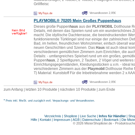
Grillfleisc
Versandkosten 2,95€
MyToys.de
PLAYMOBIL
® 70205 Mein Großes Puppen
haus
Dieses große Puppen
haus
aus der
PLAYMOBIL
Dollhouse Re
Details, mit denen das Spielen rund um ein wunderschönes Z
macht. Die idyllische Dachterrasse, die beeindruckenden We
funktionierende Türklingel sind nur einige der zahlreichen De
Bad, im hellen, freundlichen Wohnzimmer, einfach überall war
neuen Geschichten und Szenen. Das
Haus
ist auch ideal ko
verschiedenen gemütlichen Zimmern zum Einrichten, die auc
Details: - umfangreiches Spielset rund um ein großes, gemütl
Puppen
haus
, 2 Spielfiguren, 2 Tauben, 2 Vögel und weitere
Einrichtungsgegenständen, Kleidungsstücken u.v.m. - ideal k
verschiedenen Zimmern aus der
Playmobil
Dollhouse Reihe M
T) Material: Kunststoff Für die Inbetriebnahme werden 2 x AA
Versandkosten 2,95€
MyToys.de
zum Anfang | letzten 10 Produkte |
nächsten 10 Produkte
|
zum Ende
*
Preis inkl. MwSt. und zuzüglich evtl. Verpackungs- und Versandkosten.
Verzeichnis
|
Shopliste
|
Live Suche
|
Infos für Händler
|
Shop
Hilfe
|
Kontakt
|
Impressum
|
AGB
|
Datenschutz
|
Bookmark
|
Die Miste
© 2026
MisterShoplister.de
-
Produktsuche