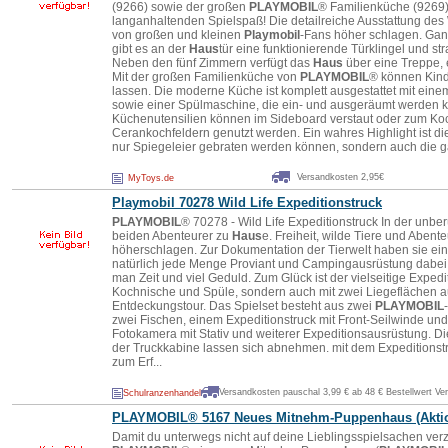
(9266) sowie der großen
PLAYMOBIL
® Familienküche (9269) 
langanhaltenden Spielspaß! Die detailreiche Ausstattung de
von großen und kleinen
Playmobil
-Fans höher schlagen. Gan
gibt es an der
Haus
tür eine funktionierende Türklingel und 
Neben den fünf Zimmern verfügt das
Haus
über eine Treppe, 
Mit der großen Familienküche von
PLAYMOBIL
® können Kinde
lassen. Die moderne Küche ist komplett ausgestattet mit ein
sowie einer Spülmaschine, die ein- und ausgeräumt werden k
Küchenutensilien können im Sideboard verstaut oder zum Ko
Cerankochfeldern genutzt werden. Ein wahres Highlight ist die
nur Spiegeleier gebraten werden können, sondern auch die ga
Versandkosten 2,95€
MyToys.de
Playmobil
70278 Wild Life Expeditionstruck
PLAYMOBIL
® 70278 - Wild Life Expeditionstruck In der unber
beiden Abenteurer zu
Haus
e. Freiheit, wilde Tiere und Abent
höherschlagen. Zur Dokumentation der Tierwelt haben sie ein
natürlich jede Menge Proviant und Campingausrüstung dabei
man Zeit und viel Geduld. Zum Glück ist der vielseitige Expedit
Kochnische und Spüle, sondern auch mit zwei Liegeflächen aus
Entdeckungstour. Das Spielset besteht aus zwei
PLAYMOBIL
zwei Fischen, einem Expeditionstruck mit Front-Seilwinde un
Fotokamera mit Stativ und weiterer Expeditionsausrüstung. D
der Truckkabine lassen sich abnehmen. mit dem Expeditionst
zum Erf...
Versandkosten pauschal 3,99 € ab 48 € Bestellwert Ve
Schulranzenhandel
PLAYMOBIL
® 5167 Neues Mitnehm-Puppen
haus
(Akti
Damit du unterwegs nicht auf deine Lieblingsspielsachen verz