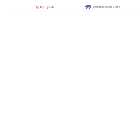
Versandkosten 2,95€
MyToys.de