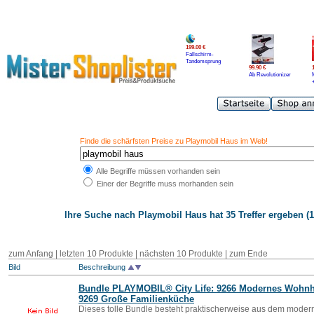
199.00 €
Fallschirm-
Tandemsprung
99.90 €
Ab Revolutionizer
Finde die schärfsten Preise zu Playmobil Haus im Web!
Alle Begriffe müssen vorhanden sein
Einer der Begriffe muss morhanden sein
Ihre Suche nach
Playmobil Haus
hat 35 Treffer ergeben (1
zum Anfang | letzten 10 Produkte |
nächsten 10 Produkte
|
zum Ende
Bild
Beschreibung
Bundle
PLAYMOBIL
® City Life: 9266 Modernes Wohn
9269 Große Familienküche
Dieses tolle Bundle besteht praktischerweise aus dem mode