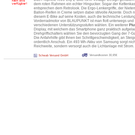
dem roten Rahmen ein echter Hingucker. Sogar der Kettenkas
entsprechen dem Retrolook. Die Ergo-Lenkergriffe, der Nieten
Ballon-Reifen in Creme setzen dabei stilvolle Akzente. Doch 
diesem E-Bike auf seine Kosten, auch die technische Leistun
Vorderradmotor von BLAUPUNKT ist man flott unterwegs und
verschiedenen Unterstützungsstufen wählen. Ein weiterer
Plu
Display, mit welchem das Smartphone ganz praktisch aufgela
Drehgriffschalters wählen Sie den bevorzugten Gang der 7-
Die Anfahrhilfe gibt Ihnen bei Schrittgeschwindigkeit, an Stei
ordentlich Anschub. Ein 493 Wh-Akku von Samsung sorgt nicht 
Reichweite, sondern versorgt auch die Lichtanlage mit Strom.
Versandkosten 30,95€
Schwab Versand GmbH