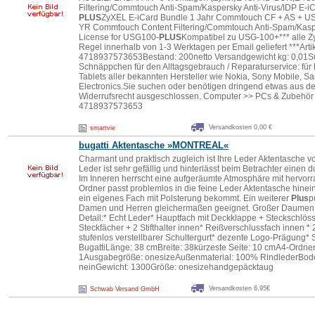
Filtering/Commtouch Anti-Spam/Kaspersky Anti-Virus/IDP E-
PLUS
ZyXEL E-iCard Bundle 1 Jahr Commtouch CF + AS + 
YR Commtouch Content Filtering/Commtouch Anti-Spam/Kasp
License for USG100-
PLUS
Kompatibel zu USG-100+*** alle Z
Regel innerhalb von 1-3 Werktagen per Email geliefert ***
4718937573653Bestand: 200netto Versandgewicht kg: 0,01Su
Schnäppchen für den Alltagsgebrauch / Reparaturservice: für
Tablets aller bekannten Hersteller wie Nokia, Sony Mobile, 
Electronics.Sie suchen oder benötigen dringend etwas aus d
Widerrufsrecht ausgeschlossen. Computer >> PCs & Zubehör
4718937573653
Versandkosten 0,00 €
smartvie
bugatti Aktentasche »MONTREAL«
Charmant und praktisch zugleich ist Ihre Leder Aktentasche 
Leder ist sehr gefällig und hinterlässt beim Betrachter einen 
Im Inneren herrscht eine aufgeräumte Atmosphäre mit hervor
Ordner passt problemlos in die feine Leder Aktentasche hinein
ein eigenes Fach mit Polsterung bekommt. Ein weiterer
Plus
p
Damen und Herren gleichermaßen geeignet. Großer Daumen 
Detail:* Echt Leder* Hauptfach mit Deckklappe + Steckschlöss
Steckfächer + 2 Stifthalter innen* Reißverschlussfach innen *
stufenlos verstellbarer Schultergurt* dezente Logo-Prägung*
BugattiLänge: 38 cmBreite: 38kürzeste Seite: 10 cmA4-Ordner:
1Ausgabegröße: onesizeAußenmaterial: 100% RindlederBoden
neinGewicht: 1300Größe: onesizehandgepäcktaug
Versandkosten 6,95€
Schwab Versand GmbH