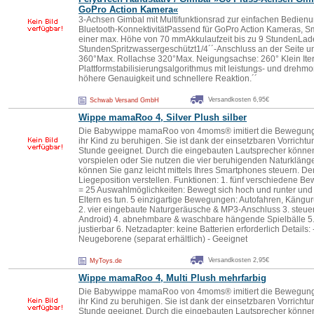
GoPro Action Kamera«
3-Achsen Gimbal mit Multifunktionsrad zur einfachen Bedie
Bluetooth-KonnektivitätPassend für GoPro Action Kameras, 
einer max. Höhe von 70 mmAkkulaufzeit bis zu 9 StundenLade
StundenSpritzwassergeschützt1/4´´-Anschluss an der Seite 
360°Max. Rollachse 320°Max. Neigungsachse: 260° Klein Iter
Plattformstabilisierungsalgorithmus mit leistungs- und drehm
höhere Genauigkeit und schnellere Reaktion.´´
Versandkosten 6,95€
Schwab Versand GmbH
Wippe mamaRoo 4, Silver
Plus
h silber
Die Babywippe mamaRoo von 4moms® imitiert die Bewegunge
ihr Kind zu beruhigen. Sie ist dank der einsetzbaren Vorricht
Stunde geeignet. Durch die eingebauten Lautsprecher können
vorspielen oder Sie nutzen die vier beruhigenden Naturklä
können Sie ganz leicht mittels Ihres Smartphones steuern. Der S
Liegeposition verstellen. Funktionen: 1. fünf verschiedene 
= 25 Auswahlmöglichkeiten: Bewegt sich hoch und runter und 
Eltern es tun. 5 einzigartige Bewegungen: Autofahren, Käng
2. vier eingebaute Naturgeräusche & MP3-Anschluss 3. steue
Android) 4. abnehmbare & waschbare hängende Spielbälle 5. 
justierbar 6. Netzadapter: keine Batterien erforderlich Details:
Neugeborene (separat erhältlich) - Geeignet
Versandkosten 2,95€
MyToys.de
Wippe mamaRoo 4, Multi
Plus
h mehrfarbig
Die Babywippe mamaRoo von 4moms® imitiert die Bewegunge
ihr Kind zu beruhigen. Sie ist dank der einsetzbaren Vorricht
Stunde geeignet. Durch die eingebauten Lautsprecher können