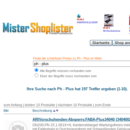
99.99 €
KAMINHOLZLAGER
99.90 €
Ab Revolutionizer
Finde die schärfsten Preise zu Ph - Plus im Web!
Alle Begriffe müssen vorhanden sein
Einer der Begriffe muss morhanden sein
Ihre Suche nach
Ph - Plus
hat 197 Treffer ergeben (1-10).
zum Anfang | letzten 10 Produkte |
nächsten 10 Produkte
|
zum Ende
Bild
Beschreibung
ARIVorschuhenden-Absperrv.FABA-
Plus
34040 (340400
DN200,PN 25,1.0619+N, Kantensitzkegel Wartungsfreies metal
mit Faltenbalg in Durchgangsform mit Schweißenden Gehäus