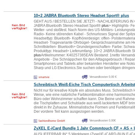
10+2 JABRA Bluetooth Stereo Headset Sport®
plus
GEHT AUS / BESTELLEN SIE JETZT! - NACHLIEFERUNG IN C
JABRA Bluetooth Stereo Headset Sport®
plus
> Highlights- Fes
Wetter- und stoßfest. Nach Norm des US-Militärs- Leistungss
Radio- Keine störenden Kabel - Schnurloses Signal der Spitz
Headsettyp: Bluetooth- Kopfhörerdesign: offen- Polstermateria
Headset- Tragevariante Ohrbügel- Gesprächsannahme am Hea
Schnittstellen- Bluetooth> Grundeigenschaften- Farbe: Schwar
Produkttyp: Headset> Lieferumfang- 10+2 JABRA Bluetooth S
plus
Artikelnummer: K40257385EAN Bestand: 1netto Versandg
Angebote - Die Schnäppchen für den Alltagsgebrauch / Reparat
Smartphones und Tablets aller bekannten Hersteller wie Nok
Sharp und LG Electronics.Sie suchen oder benötigen dringen
Versandkosten 0,00 €
smartvie
Schreibtisch Weiß-Eiche Tisch Computertisch Arbeits
Nicht nur für kreative Köpfe ein absolutes Muss. Schreibtisch H
Weise, wie eine natürliche Farbkombination eine harmonisch
Büro oder Wohnzimmer schaffen kann. Die Beine und Rahme
die Tischplatten und Schublade aus weiß lackiertem MDF br
direkt in Ihr Zuhause. Minimalistische Formen und Funktionalit
Der vordere Teil kann ausgezogen werden.
Versandkosten 0,00€
fashion4home GmbH
ZyXEL E-iCard Bundle 1 Jahr Commtouch CF + AS +
AUSLIEFERBAR IN* 5 Werktagen (Zyxel)E-iCARD-BUN,E-iCa