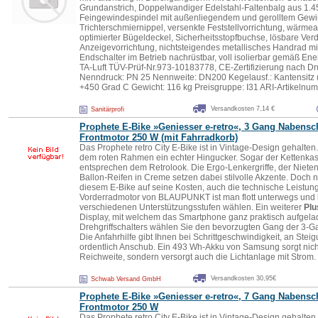
Grundanstrich, Doppelwandiger Edelstahl-Faltenbalg aus 1.4
Feingewindespindel mit außenliegendem und gerolltem Gewin
Trichterschmiernippel, versenkte Feststellvorrichtung, wärmea
optimierter Bügeldeckel, Sicherheitsstopfbuchse, lösbare Ver
Anzeigevorrichtung, nichtsteigendes metallisches Handrad m
Endschalter im Betrieb nachrüstbar, voll isolierbar gemäß En
TA-Luft TÜV-Prüf-Nr.973-10183778, CE-Zertifizierung nach Dru
Nenndruck: PN 25 Nennweite: DN200 Kegelausf.: Kantensitz (D
+450 Grad C Gewicht: 116 kg Preisgruppe: I31 ARI-Artikeln
Versandkosten 7,14 €
Sanitärprofi
Prophete E-Bike »Geniesser e-retro«, 3 Gang Nabensc
Frontmotor 250 W (mit Fahrradkorb)
Das Prophete retro City E-Bike ist in Vintage-Design gehalten
dem roten Rahmen ein echter Hingucker. Sogar der Kettenkas
entsprechen dem Retrolook. Die Ergo-Lenkergriffe, der Nieten
Ballon-Reifen in Creme setzen dabei stilvolle Akzente. Doch 
diesem E-Bike auf seine Kosten, auch die technische Leistun
Vorderradmotor von BLAUPUNKT ist man flott unterwegs und
verschiedenen Unterstützungsstufen wählen. Ein weiterer
Plu
Display, mit welchem das Smartphone ganz praktisch aufgela
Drehgriffschalters wählen Sie den bevorzugten Gang der 3-
Die Anfahrhilfe gibt Ihnen bei Schrittgeschwindigkeit, an Stei
ordentlich Anschub. Ein 493 Wh-Akku von Samsung sorgt nicht 
Reichweite, sondern versorgt auch die Lichtanlage mit Strom.
Versandkosten 30,95€
Schwab Versand GmbH
Prophete E-Bike »Geniesser e-retro«, 7 Gang Nabensc
Frontmotor 250 W
Das Prophete retro City E-Bike ist in Vintage-Design gehalten