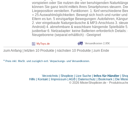
vorspielen oder Sie nutzen die vier beruhigenden Naturklä
können Sie ganz leicht mittels Ihres Smartphones steuern. Der S
Liegeposition verstellen. Funktionen: 1. fünf verschiedene 
= 25 Auswahlmöglichkeiten: Bewegt sich hoch und runter und 
Eltern es tun. 5 einzigartige Bewegungen: Autofahren, Käng
2. vier eingebaute Naturgeräusche & MP3-Anschluss 3. steue
Android) 4. abnehmbare & waschbare hängende Spielbälle 5. 
justierbar 6. Netzadapter: keine Batterien erforderlich Details:
Neugeborene (separat erhältlich) - Geeignet
Versandkosten 2,95€
MyToys.de
zum Anfang | letzten 10 Produkte |
nächsten 10 Produkte
|
zum Ende
*
Preis inkl. MwSt. und zuzüglich evtl. Verpackungs- und Versandkosten.
Verzeichnis
|
Shopliste
|
Live Suche
|
Infos für Händler
|
Shop
Hilfe
|
Kontakt
|
Impressum
|
AGB
|
Datenschutz
|
Bookmark
|
Die Miste
© 2026
MisterShoplister.de
-
Produktsuche