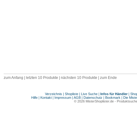
zum Anfang | letzten 10 Produkte | nächsten 10 Produkte | zum Ende
Verzeichnis
|
Shopliste
|
Live Suche
|
Infos für Händler
|
Shop
Hilfe
|
Kontakt
|
Impressum
|
AGB
|
Datenschutz
|
Bookmark
|
Die Miste
© 2026
MisterShoplister.de
-
Produktsuche