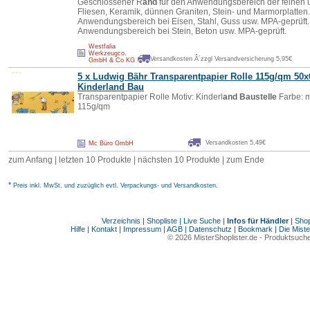
Geschlossener R
and
für den Anwendungsbereich der feinen u
Fliesen, Keramik, dünnen Graniten, Stein- und Marmorplatten
Anwendungsbereich bei Eisen, Stahl, Guss usw. MPA-geprüft.
Anwendungsbereich bei Stein, Beton usw. MPA-geprüft.
Westfalia
Werkzeugco.
Versandkosten Â´zzgl Versandversicherung 5,95€
GmbH & Co KG
5 x Ludwig Bähr Transparentpapier Rolle 115g/qm 50
Kinderl
and
Bau
Transparentpapier Rolle Motiv: Kinderl
and
Baustelle
Farbe: m
115g/qm
Versandkosten 5,49€
Mc Büro GmbH
zum Anfang | letzten 10 Produkte |
nächsten 10 Produkte
|
zum Ende
*
Preis inkl. MwSt. und zuzüglich evtl. Verpackungs- und Versandkosten.
Verzeichnis
|
Shopliste
|
Live Suche
|
Infos für Händler
|
Shop
Hilfe
|
Kontakt
|
Impressum
|
AGB
|
Datenschutz
|
Bookmark
|
Die Miste
© 2026
MisterShoplister.de
-
Produktsuche