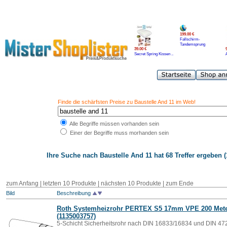
199.00 €
Fallschirm-
Tandemsprung
39.00 €
Secret Spring Kissen ..
Finde die schärfsten Preise zu Baustelle And 11 im Web!
Alle Begriffe müssen vorhanden sein
Einer der Begriffe muss morhanden sein
Ihre Suche nach
Baustelle And 11
hat 68 Treffer ergeben (
zum Anfang | letzten 10 Produkte |
nächsten 10 Produkte
|
zum Ende
Bild
Beschreibung
Roth Systemheizrohr PERTEX S5 17mm VPE 200 Met
(1135003757)
5-Schicht Sicherheitsrohr nach DIN 16833/16834 und DIN 472