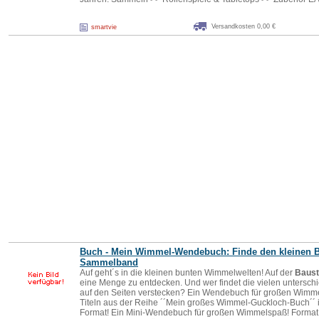
Versandkosten 0,00 €
smartvie
Buch - Mein Wimmel-Wendebuch: Finde den kleinen B
Sammelb
and
Auf geht´s in die kleinen bunten Wimmelwelten! Auf der
Baust
eine Menge zu entdecken. Und wer findet die vielen untersch
auf den Seiten verstecken? Ein Wendebuch für großen Wimme
Titeln aus der Reihe ´´Mein großes Wimmel-Guckloch-Buch´´ i
Format! Ein Mini-Wendebuch für großen Wimmelspaß! Format 