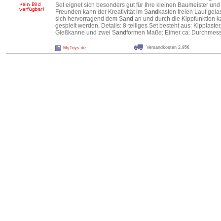
Set eignet sich besonders gut für Ihre kleinen Baumeister und
Freunden kann der Kreativität im S
and
kasten freien Lauf gel
sich hervorragend dem S
and
an und durch die Kippfunktion k
gespielt werden. Details: 8-teiliges Set besteht aus: Kipplaste
Gießkanne und zwei S
and
formen Maße: Eimer ca: Durchmess
Versandkosten 2,95€
MyToys.de