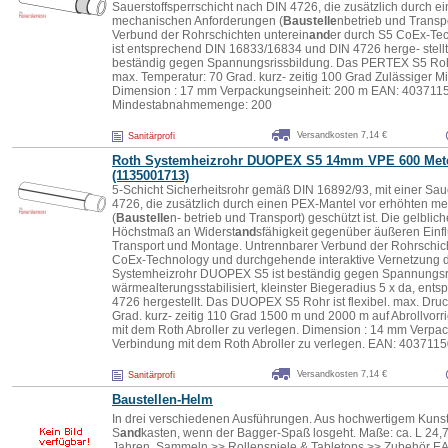
Sauerstoffsperrschicht nach DIN 4726, die zusätzlich durch e
mechanischen Anforderungen (
Baustelle
nbetrieb und Transpo
Verbund der Rohrschichten unterein
and
er durch S5 CoEx-Te
ist entsprechend DIN 16833/16834 und DIN 4726 herge- stellt,
beständig gegen Spannungsrissbildung. Das PERTEX S5 Rohr is
max. Temperatur: 70 Grad. kurz- zeitig 100 Grad Zulässiger M
Dimension : 17 mm Verpackungseinheit: 200 m EAN: 4037115
Mindestabnahmemenge: 200
Versandkosten 7,14 €
Sanitärprofi
Roth Systemheizrohr DUOPEX S5 14mm VPE 600 Met
(1135001713)
5-Schicht Sicherheitsrohr gemäß DIN 16892/93, mit einer Saue
4726, die zusätzlich durch einen PEX-Mantel vor erhöhten 
(
Baustelle
n- betrieb und Transport) geschützt ist. Die gelbli
Höchstmaß an Widerst
and
sfähigkeit gegenüber äußeren Ein
Transport und Montage. Untrennbarer Verbund der Rohrschic
CoEx-Technology und durchgehende interaktive Vernetzung 
Systemheizrohr DUOPEX S5 ist beständig gegen Spannungsri
wärmealterungsstabilisiert, kleinster Biegeradius 5 x da, en
4726 hergestellt. Das DUOPEX S5 Rohr ist flexibel. max. Druc
Grad. kurz- zeitig 110 Grad 1500 m und 2000 m auf Abrollvorr
mit dem Roth Abroller zu verlegen. Dimension : 14 mm Verpac
Verbindung mit dem Roth Abroller zu verlegen. EAN: 403711
Versandkosten 7,14 €
Sanitärprofi
Baustelle
n-Helm
In drei verschiedenen Ausführungen. Aus hochwertigem Kunstst
S
and
kasten, wenn der Bagger-Spaß losgeht. Maße: ca. L 24,7 
Jahren. Sammeln >> Rollenspiele & Tabletops >> Zubehör 