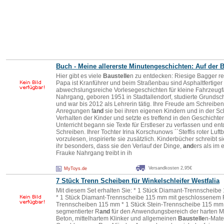
Buch - Meine allererste Minutengeschichten: Auf der
B
Hier gibt es viele
Baustelle
n zu entdecken: Riesige Bagger re
Papa ist Kranführer und beim Straßenbau sind Asphaltfertiger
abwechslungsreiche Vorlesegeschichten für kleine Fahrzeug
Nahrgang, geboren 1951 in Stadtallendorf, studierte Grundsc
und war bis 2012 als Lehrerin tätig. Ihre Freude am Schreiben 
Anregungen f
and
sie bei ihren eigenen Kindern und in der Sc
Verhalten der Kinder und setzte es treffend in den Geschichte
Unterricht begann sie Texte für Erstleser zu verfassen und e
Schreiben. Ihrer Tochter Irina Korschunows ´´Steffis roter Luf
vorzulesen, inspirierte sie zusätzlich. Kinderbücher schreibt s
ihr besonders, dass sie den Verlauf der Dinge,
and
ers als im
Frauke Nahrgang treibt in ih
Versandkosten 2,95€
MyToys.de
7 Stück Trenn Scheiben für Winkelschleifer Westfalia
Mit diesem Set erhalten Sie: * 1 Stück Diamant-Trennscheib
* 1 Stück Diamant-Trennscheibe 115 mm mit geschlossenem 
Trennscheiben 115 mm * 1 Stück Stein-Trennscheibe 115 mm
segmentierter R
and
für den Anwendungsbereich der harten Ma
Beton, mittelhartem Klinker und allgemeinen
Baustelle
n-Mate