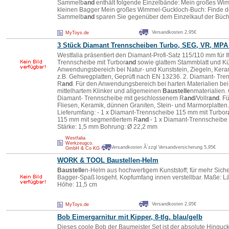
Sammelb
and
enthält folgende Einzelbände: Mein großes Wi
kleinen Bagger Mein großes Wimmel-Guckloch-Buch: Finde de
Sammelb
and
sparen Sie gegenüber dem Einzelkauf der Büch
Versandkosten 2,95€
MyToys.de
3 Stück Diamant Trennscheiben Turbo, SEG, VR, MPA 
Westfalia präsentiert den Diamant-Profi-Satz 115/110 mm für I
Trennscheibe mit Turbor
and
sowie glattem Stammblatt und Kü
Anwendungsbereich bei Natur- und Kunststein, Ziegeln, Keram
z.B. Gehwegplatten, Geprüft nach EN 13236. 2. Diamant- Tre
R
and
. Für den Anwendungsbereich bei harten Materialien bei
mittelhartem Klinker und allgemeinen
Baustelle
nmaterialien.
Diamant- Trennscheibe mit geschlossenem R
and
/Vollr
and
. F
Fliesen, Keramik, dünnen Graniten, Stein- und Marmorplatten
Lieferumfang: - 1 x Diamant-Trennscheibe 115 mm mit Turbor
115 mm mit segmentiertem R
and
- 1 x Diamant-Trennscheibe
Stärke: 1,5 mm Bohrung: Ø 22,2 mm
Westfalia
Werkzeugco.
Versandkosten Â´zzgl Versandversicherung 5,95€
GmbH & Co KG
WORK & TOOL
Baustelle
n-Helm
Baustelle
n-Helm aus hochwertigem Kunststoff; für mehr Siche
Bagger-Spaß losgeht. Kopfumfang innen verstellbar. Maße: Lä
Höhe: 11,5 cm
Versandkosten 2,95€
MyToys.de
Bob Eimergarnitur mit Kipper, 8-tlg. blau/gelb
Dieses coole Bob der Baumeister Set ist der absolute Hinguck