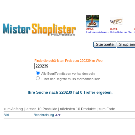
49.95 €
36.99 €
3
Insel Coconut-Island ..
Holzschlitten der Kla..
S
Finde die schärfsten Preise zu 220239 im Web!
Alle Begriffe müssen vorhanden sein
Einer der Begriffe muss morhanden sein
Ihre Suche nach
220239
hat 0 Treffer ergeben.
zum Anfang | letzten 10 Produkte | nächsten 10 Produkte | zum Ende
Bild
Beschreibung