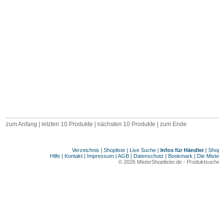
zum Anfang | letzten 10 Produkte | nächsten 10 Produkte | zum Ende
Verzeichnis
|
Shopliste
|
Live Suche
|
Infos für Händler
|
Shop
Hilfe
|
Kontakt
|
Impressum
|
AGB
|
Datenschutz
|
Bookmark
|
Die Miste
© 2026
MisterShoplister.de
-
Produktsuche